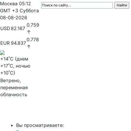
Москва
05:12
GMT +3
Суббота
08-08-2026
0.759
USD
82.167
↑
0.778
EUR
94.837
↑
+14
˚C (днем
+17
˚C, ночью
+10
˚C)
Ветрено,
переменная
облачность
МедиаПрофи
Вы просматриваете: