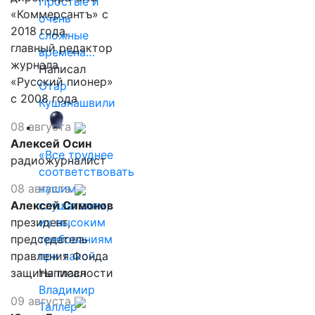
Простые и
«Коммерсантъ» с
очень
2018 года,
сложные
главный редактор
времена…
журнала
Написал
«Русский пионер»
Отар
с 2008 года
Кушанашвили
08 августа
Алексей Осин
«Все труднее
радиожурналист
соответствовать
08 августа
нашим
Алексей Симонов
слушателям,
президент,
их высоким
председатель
требованиям
правления Фонда
при такой…
защиты гласности
Написал
Владимир
09 августа
Таллер