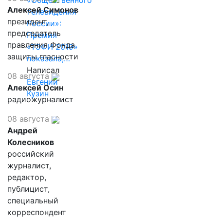
«Общественного
Алексей Симонов
телевидения
президент,
России»:
председатель
Премия
правления Фонда
«ТЭФИ 2019»
защиты гласности
показала,…
Написал
08 августа
Евгений
Алексей Осин
Кузин
радиожурналист
08 августа
Андрей
Колесников
российский
журналист,
редактор,
публицист,
специальный
корреспондент