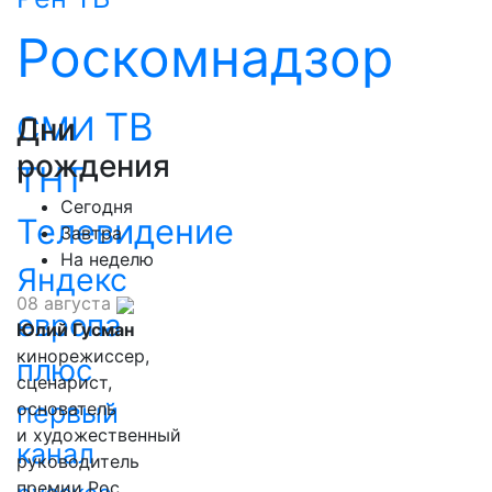
Роскомнадзор
ТВ
СМИ
Дни
рождения
ТНТ
Сегодня
Телевидение
Завтра
На неделю
Яндекс
08 августа
европа
Юлий Гусман
кинорежиссер,
плюс
сценарист,
первый
основатель
и художественный
канал
руководитель
премии Рос.