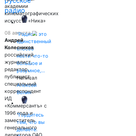
русское
академии
радио
кинематографических
искусств «Ника»
08 августа
"Радио - это
Андрей
единственный
Колесников
способ
российский
нести что-то
журналист,
большое и
редактор,
разумное,…
публицист,
Написал
специальный
Алексей
корреспондент
Волин
ИД
«Коммерсантъ» с
1996 года и
"Гордитесь
заместитель
тем, что вы
генерального
делаете.
директора ОАО