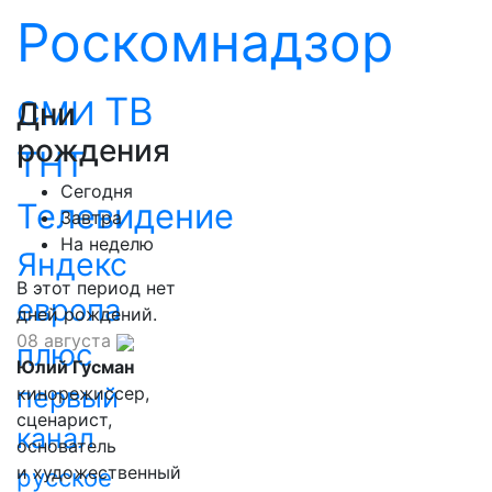
Роскомнадзор
ТВ
СМИ
Дни
рождения
ТНТ
Сегодня
Телевидение
Завтра
На неделю
Яндекс
В этот период нет
европа
дней рождений.
08 августа
плюс
Юлий Гусман
первый
кинорежиссер,
сценарист,
канал
основатель
и художественный
русское