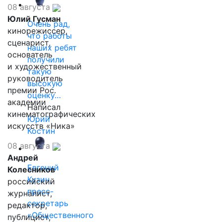
08 августа
Юлий Гусман
Очень рад,
кинорежиссер,
что работы
сценарист,
наших ребят
основатель
получили
и художественный
такую
руководитель
высокую
премии Рос.
оценку…
академии
Написал
кинематографических
Юрий
искусств «Ника»
Костин
08 августа
Андрей
Евгений
Колесников
Кузин,
российский
пресс-
журналист,
секретарь
редактор,
«Общественного
публицист,