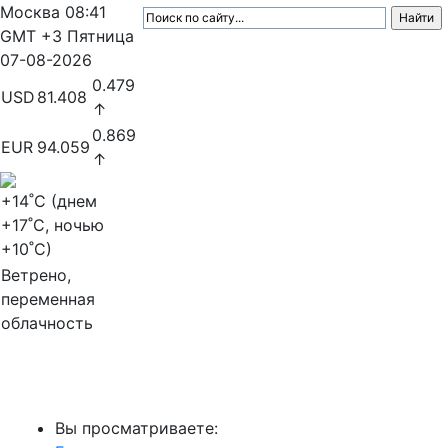
Москва
08:41
GMT +3
Пятница
07-08-2026
0.479
USD
81.408
↑
0.869
EUR
94.059
↑
+14
˚C (днем
+17
˚C, ночью
+10
˚C)
Ветрено,
переменная
облачность
МедиаПрофи
Вы просматриваете: