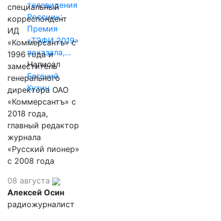
телевидения
специальный
России»:
корреспондент
Премия
ИД
«ТЭФИ 2019»
«Коммерсантъ» с
показала,…
1996 года и
Написал
заместитель
Евгений
генерального
Кузин
директора ОАО
«Коммерсантъ» с
2018 года,
главный редактор
журнала
«Русский пионер»
с 2008 года
08 августа
Алексей Осин
радиожурналист