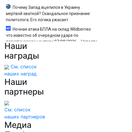
Почему Запад вцепился в Украину
мертвой хваткой? Скандальное признание
политолога. Его логика ужасает
Ночная атака БПЛА на склад Wildberries:
что известно об очередном ударе по
логистическим центрам 07/08/2026 – Новости
Наши
Такер Карлсон восхитился московским
награды
метро
См. список
наших наград
Наши
партнеры
См. список
наших партнеров
Медиа