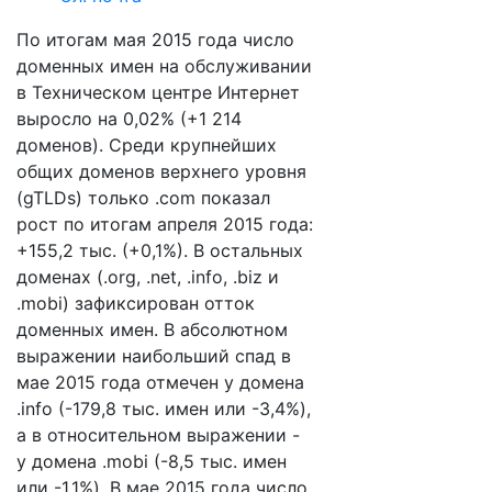
По итогам мая 2015 года число
доменных имен на обслуживании
в Техническом центре Интернет
выросло на 0,02% (+1 214
доменов). Среди крупнейших
общих доменов верхнего уровня
(gTLDs) только .com показал
рост по итогам апреля 2015 года:
+155,2 тыс. (+0,1%). В остальных
доменах (.org, .net, .info, .biz и
.mobi) зафиксирован отток
доменных имен. В абсолютном
выражении наибольший спад в
мае 2015 года отмечен у домена
.info (-179,8 тыс. имен или -3,4%),
а в относительном выражении -
у домена .mobi (-8,5 тыс. имен
или -1,1%). В мае 2015 года число