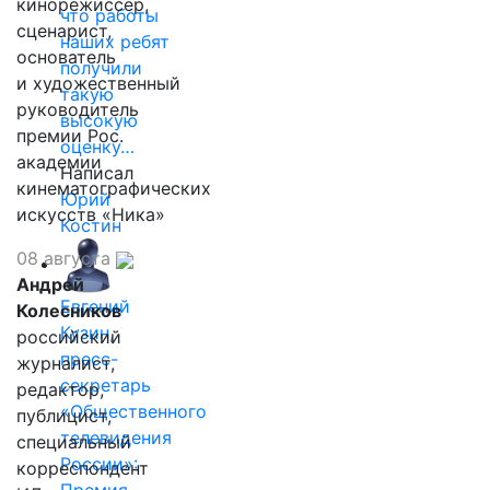
кинорежиссер,
что работы
сценарист,
наших ребят
основатель
получили
и художественный
такую
руководитель
высокую
премии Рос.
оценку…
академии
Написал
кинематографических
Юрий
искусств «Ника»
Костин
08 августа
Андрей
Евгений
Колесников
Кузин,
российский
пресс-
журналист,
секретарь
редактор,
«Общественного
публицист,
телевидения
специальный
России»:
корреспондент