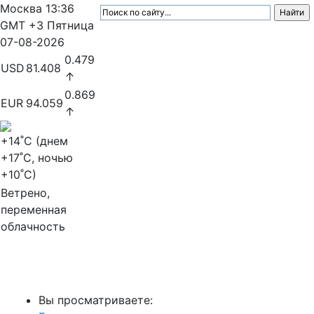
Москва
13:36
GMT +3
Пятница
07-08-2026
0.479
USD
81.408
↑
0.869
EUR
94.059
↑
+14
˚C (днем
+17
˚C, ночью
+10
˚C)
Ветрено,
переменная
облачность
МедиаПрофи
Вы просматриваете: