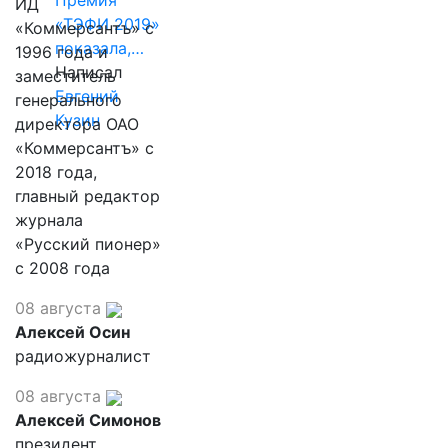
Премия
ИД
«ТЭФИ 2019»
«Коммерсантъ» с
показала,…
1996 года и
Написал
заместитель
Евгений
генерального
Кузин
директора ОАО
«Коммерсантъ» с
2018 года,
главный редактор
журнала
«Русский пионер»
с 2008 года
08 августа
Алексей Осин
радиожурналист
08 августа
Алексей Симонов
президент,