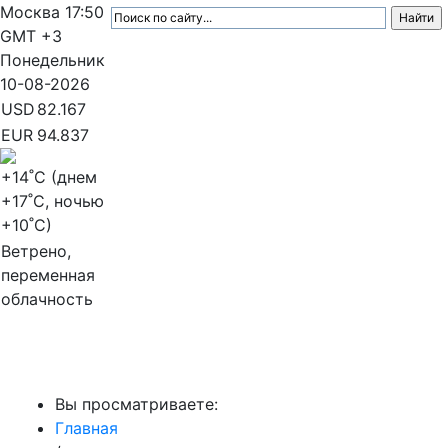
Москва
17:50
GMT +3
Понедельник
10-08-2026
USD
82.167
EUR
94.837
+14
˚C (днем
+17
˚C, ночью
+10
˚C)
Ветрено,
переменная
облачность
МедиаПрофи
Вы просматриваете:
Главная