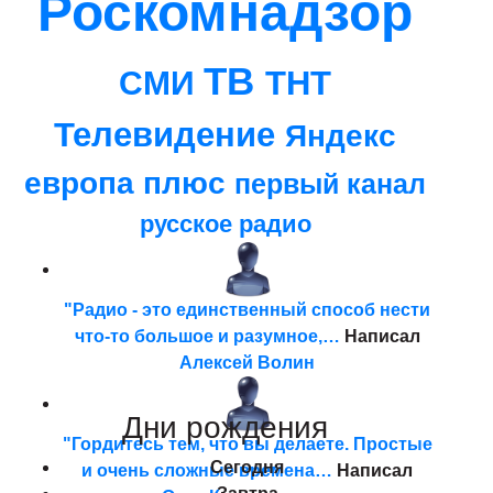
Роскомнадзор
ТВ
ТНТ
СМИ
Телевидение
Яндекс
европа плюс
первый канал
русское радио
"Радио - это единственный способ нести
что-то большое и разумное,…
Написал
Алексей Волин
Дни
рождения
"Гордитесь тем, что вы делаете. Простые
Сегодня
и очень сложные времена…
Написал