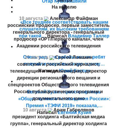
Завтра
Отар Кушанашвили
На неделю
10 августа
Александр Файфман
«Все труднее соответствовать нашим
российский продюсер, первый заместитель
слушателям, их высоким требованиям
генерального директора - генеральный
при такой…
Написал
Владимир Таллер
продюсер «ОРТ/Первого канала», член
Академии российского телевидения
Очень рад, что работы наших ребят
10 августа
Сергей Ломакин
получили такую высокую оценку…
советский и российский журналист,
Написал
Юрий Костин
телеведущий и медиаменеджер, директор
дирекции регионального вещания и
спецпроектов Общественного телевидения
России публицистических программ и
Евгений Кузин, пресс-секретарь
документального кино
«Общественного телевидения России»:
Премия «ТЭФИ 2019» показала,…
10 августа
Арам Габрелянов
Написал
Евгений Кузин
президент холдинга «Балтийская медиа
группа», генеральный директор холдинга