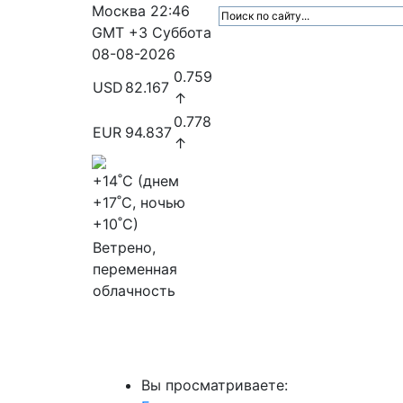
Москва
22:46
GMT +3
Суббота
08-08-2026
0.759
USD
82.167
↑
0.778
EUR
94.837
↑
+14
˚C (днем
+17
˚C, ночью
+10
˚C)
Ветрено,
переменная
облачность
МедиаПрофи
Главное
Медиарыно
Вы просматриваете: