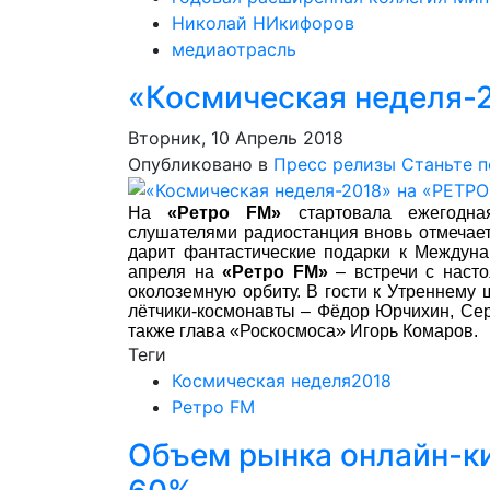
Николай НИкифоров
медиаотрасль
«Космическая неделя-
Вторник, 10 Апрель 2018
Опубликовано в
Пресс релизы
Станьте 
На
«Ретро FM»
стартовала ежегодн
слушателями радиостанция вновь отмечае
дарит фантастические подарки к Междуна
апреля на
«Ретро FM»
– встречи с наст
околоземную орбиту. В гости к Утреннему
лётчики-космонавты – Фёдор Юрчихин, Сер
также глава «Роскосмоса» Игорь Комаров.
Теги
Космическая неделя2018
Ретро FM
Объем рынка онлайн-ки