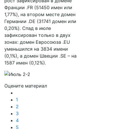
рост зафиксирован в домене
Франции .FR (51450 имен или
1,77%), на втором месте домен
Германии .DE (31741 домен или
0,20%). Спад в июле
зафиксирован только в двух
зонах: домен Евросоюза .EU
уменьшился на 3834 имени
(0,1%), а домен Швеции .SE – на
1587 имен (0,12%).
Оцените материал
1
2
3
4
5