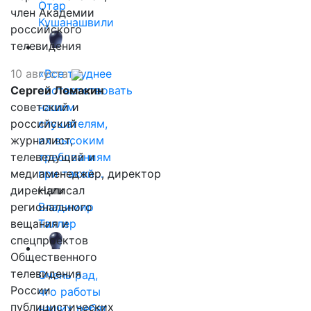
Отар
член Академии
Кушанашвили
российского
телевидения
10 августа
«Все труднее
Сергей Ломакин
соответствовать
советский и
нашим
российский
слушателям,
журналист,
их высоким
телеведущий и
требованиям
медиаменеджер, директор
при такой…
дирекции
Написал
регионального
Владимир
вещания и
Таллер
спецпроектов
Общественного
телевидения
Очень рад,
России
что работы
публицистических
наших ребят