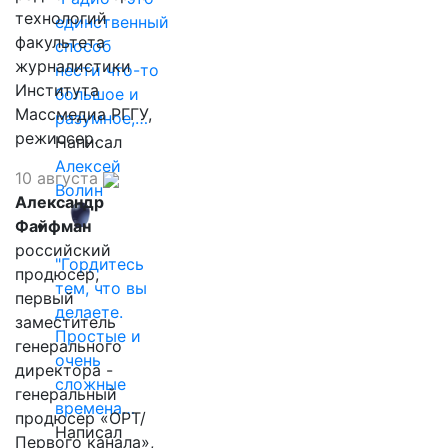
технологий
единственный
факультета
способ
журналистики
нести что-то
Института
большое и
Массмедиа РГГУ,
разумное,…
режиссер.
Написал
Алексей
10 августа
Волин
Александр
Файфман
российский
"Гордитесь
продюсер,
тем, что вы
первый
делаете.
заместитель
Простые и
генерального
очень
директора -
сложные
генеральный
времена…
продюсер «ОРТ/
Написал
Первого канала»,