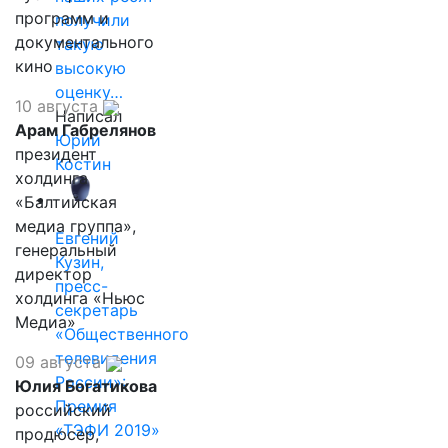
программ и
получили
документального
такую
кино
высокую
оценку…
10 августа
Написал
Арам Габрелянов
Юрий
президент
Костин
холдинга
«Балтийская
медиа группа»,
Евгений
генеральный
Кузин,
директор
пресс-
холдинга «Ньюс
секретарь
Медиа»
«Общественного
телевидения
09 августа
России»:
Юлия Богатикова
Премия
российский
«ТЭФИ 2019»
продюсер,