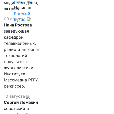
показала,…
медиаменеджер,
Написал
актриса
Евгений
09 августа
Кузин
Нина Ростова
заведующая
кафедрой
телевизионных,
радио и интернет
технологий
факультета
журналистики
Института
Массмедиа РГГУ,
режиссер.
10 августа
Сергей Ломакин
советский и