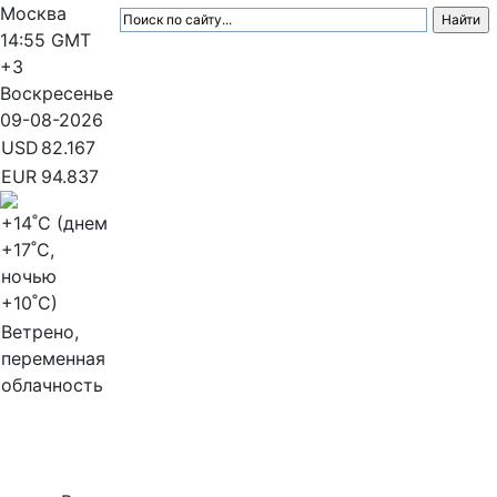
Москва
14:55
GMT
+3
Воскресенье
09-08-2026
USD
82.167
EUR
94.837
+14
˚C (днем
+17
˚C,
ночью
+10
˚C)
Ветрено,
переменная
облачность
МедиаПрофи