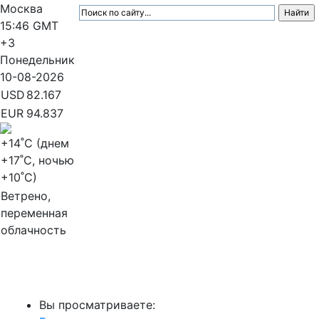
Москва
15:46
GMT
+3
Понедельник
10-08-2026
USD
82.167
EUR
94.837
+14
˚C (днем
+17
˚C, ночью
+10
˚C)
Ветрено,
переменная
облачность
МедиаПрофи
Вы просматриваете: