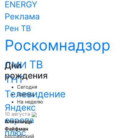
ENERGY
Реклама
Рен ТВ
Роскомнадзор
ТВ
СМИ
Дни
рождения
ТНТ
Сегодня
Телевидение
Завтра
На неделю
Яндекс
10 августа
европа
Александр
Файфман
плюс
российский