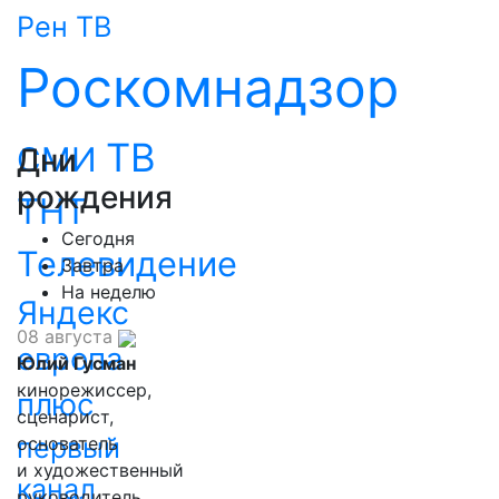
Рен ТВ
Роскомнадзор
ТВ
СМИ
Дни
рождения
ТНТ
Сегодня
Телевидение
Завтра
На неделю
Яндекс
08 августа
европа
Юлий Гусман
кинорежиссер,
плюс
сценарист,
первый
основатель
и художественный
канал
руководитель