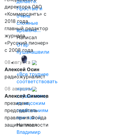
делаете.
директора ОАО
Простые и
«Коммерсантъ» с
очень
2018 года,
сложные
главный редактор
времена…
журнала
Написал
«Русский пионер»
Отар
с 2008 года
Кушанашвили
08 августа
Алексей Осин
«Все труднее
радиожурналист
соответствовать
08 августа
нашим
Алексей Симонов
слушателям,
президент,
их высоким
председатель
требованиям
правления Фонда
при такой…
защиты гласности
Написал
Владимир