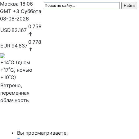
Москва
16:06
GMT +3
Суббота
08-08-2026
0.759
USD
82.167
↑
0.778
EUR
94.837
↑
+14
˚C (днем
+17
˚C, ночью
+10
˚C)
Ветрено,
переменная
облачность
МедиаПрофи
Вы просматриваете: