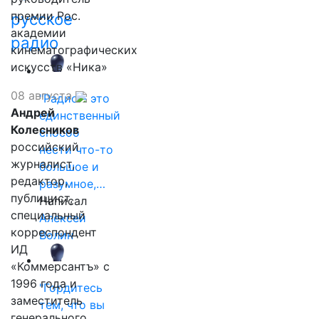
премии Рос.
русское
академии
радио
кинематографических
искусств «Ника»
08 августа
"Радио - это
Андрей
единственный
Колесников
способ
российский
нести что-то
журналист,
большое и
редактор,
разумное,…
публицист,
Написал
специальный
Алексей
корреспондент
Волин
ИД
«Коммерсантъ» с
1996 года и
"Гордитесь
заместитель
тем, что вы
генерального