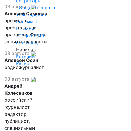
секретарь
08 августа
«Общественного
Алексей Симонов
телевидения
президент,
России»:
председатель
Премия
правления Фонда
«ТЭФИ 2019»
защиты гласности
показала,…
Написал
08 августа
Евгений
Алексей Осин
Кузин
радиожурналист
08 августа
Андрей
Колесников
российский
журналист,
редактор,
публицист,
специальный