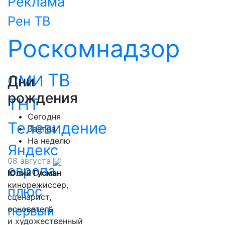
Реклама
Рен ТВ
Роскомнадзор
ТВ
СМИ
Дни
рождения
ТНТ
Сегодня
Телевидение
Завтра
На неделю
Яндекс
08 августа
европа
Юлий Гусман
кинорежиссер,
плюс
сценарист,
первый
основатель
и художественный