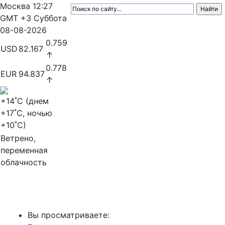
Москва
12:27
GMT +3
Суббота
08-08-2026
0.759
USD
82.167
↑
0.778
EUR
94.837
↑
+14
˚C (днем
+17
˚C, ночью
+10
˚C)
Ветрено,
переменная
облачность
МедиаПрофи
Вы просматриваете: