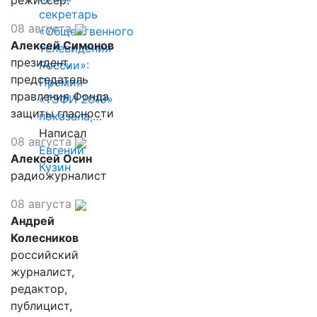
режиссер.
секретарь
08 августа
«Общественного
Алексей Симонов
телевидения
президент,
России»:
председатель
Премия
правления Фонда
«ТЭФИ 2019»
защиты гласности
показала,…
Написал
08 августа
Евгений
Алексей Осин
Кузин
радиожурналист
08 августа
Андрей
Колесников
российский
журналист,
редактор,
публицист,