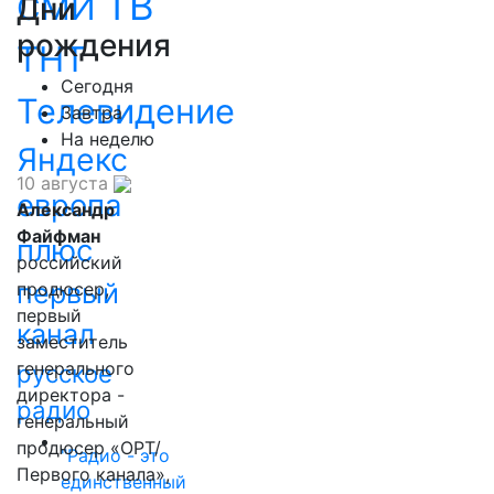
ТВ
СМИ
Дни
рождения
ТНТ
Сегодня
Телевидение
Завтра
На неделю
Яндекс
10 августа
европа
Александр
Файфман
плюс
российский
первый
продюсер,
первый
канал
заместитель
генерального
русское
директора -
радио
генеральный
продюсер «ОРТ/
"Радио - это
Первого канала»,
единственный