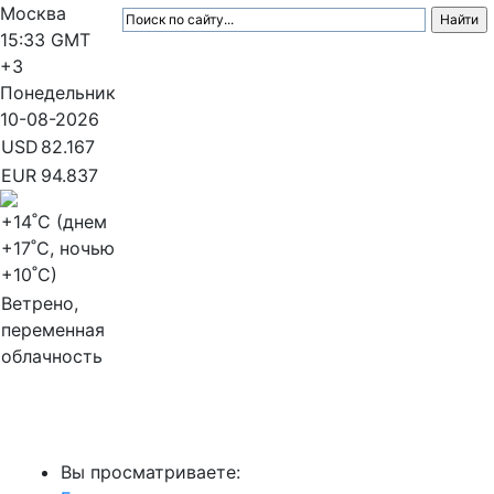
Москва
15:33
GMT
+3
Понедельник
10-08-2026
USD
82.167
EUR
94.837
+14
˚C (днем
+17
˚C, ночью
+10
˚C)
Ветрено,
переменная
облачность
МедиаПрофи
Вы просматриваете: