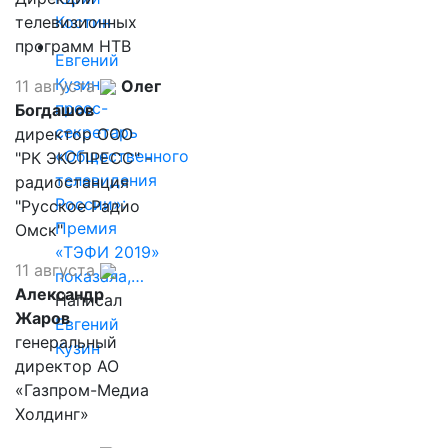
телевизионных
Костин
программ НТВ
Евгений
Кузин,
11 августа
Олег
пресс-
Богдашов
секретарь
директор ООО
«Общественного
"РК ЭКСПРЕСС" -
телевидения
радиостанция
России»:
"Русское Радио
Премия
Омск"
«ТЭФИ 2019»
11 августа
показала,…
Александр
Написал
Жаров
Евгений
генеральный
Кузин
директор АО
«Газпром-Медиа
Холдинг»