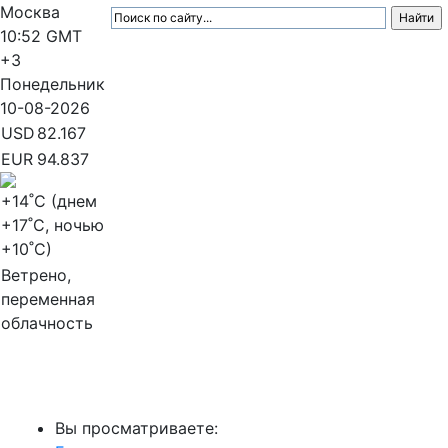
Москва
10:52
GMT
+3
Понедельник
10-08-2026
USD
82.167
EUR
94.837
+14
˚C (днем
+17
˚C, ночью
+10
˚C)
Ветрено,
переменная
облачность
МедиаПрофи
Вы просматриваете: