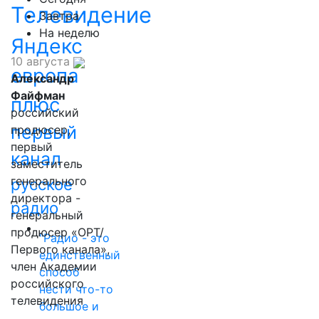
Телевидение
Завтра
На неделю
Яндекс
10 августа
европа
Александр
Файфман
плюс
российский
первый
продюсер,
первый
канал
заместитель
генерального
русское
директора -
радио
генеральный
продюсер «ОРТ/
"Радио - это
Первого канала»,
единственный
член Академии
способ
российского
нести что-то
телевидения
большое и