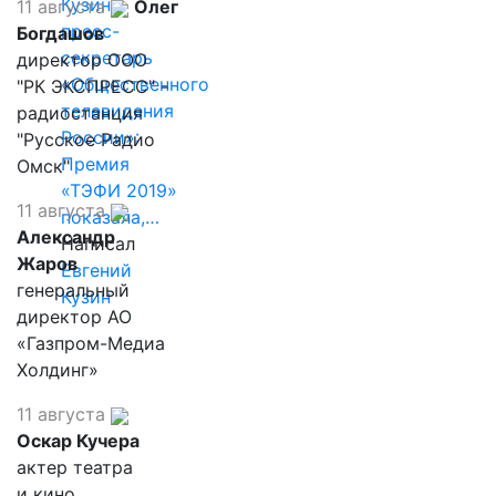
Кузин,
11 августа
Олег
пресс-
Богдашов
секретарь
директор ООО
«Общественного
"РК ЭКСПРЕСС" -
телевидения
радиостанция
России»:
"Русское Радио
Премия
Омск"
«ТЭФИ 2019»
11 августа
показала,…
Александр
Написал
Жаров
Евгений
генеральный
Кузин
директор АО
«Газпром-Медиа
Холдинг»
11 августа
Оскар Кучера
актер театра
и кино,