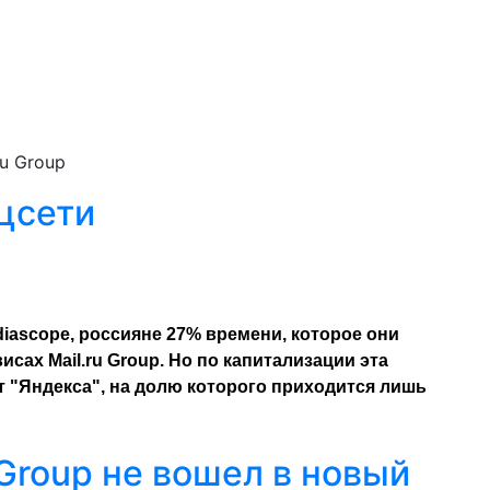
ru Group
цсети
ascope, россияне 27% времени, которое они
исах Mail.ru Group. Но по капитализации эта
т "Яндекса", на долю которого приходится лишь
 Group не вошел в новый