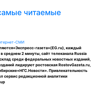
 самые читаемые
ляются«Экспресс-газета»(EG.ru), каждый
в среднем 2 минуты, сайт телеканала Russia
асклад среди федеральных новостных изданий,
изданий лидируют ростовская RostovGazeta.ru,
сибирские«НГС.Новости». Привлекательность
л сервис редакционной аналитики
oup