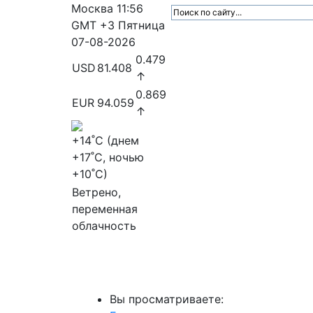
Москва
11:56
GMT +3
Пятница
07-08-2026
0.479
USD
81.408
↑
0.869
EUR
94.059
↑
+14
˚C (днем
+17
˚C, ночью
+10
˚C)
Ветрено,
переменная
облачность
МедиаПрофи
Главное
Медиарыно
Вы просматриваете: