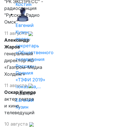
"РК ЭКСПРЕСС" -
Костин
радиостанция
"Русское Радио
Омск"
Евгений
Кузин,
11 августа
пресс-
Александр
секретарь
Жаров
«Общественного
генеральный
телевидения
директор АО
России»:
«Газпром-Медиа
Премия
Холдинг»
«ТЭФИ 2019»
11 августа
показала,…
Оскар Кучера
Написал
актер театра
Евгений
и кино,
Кузин
телеведущий
10 августа