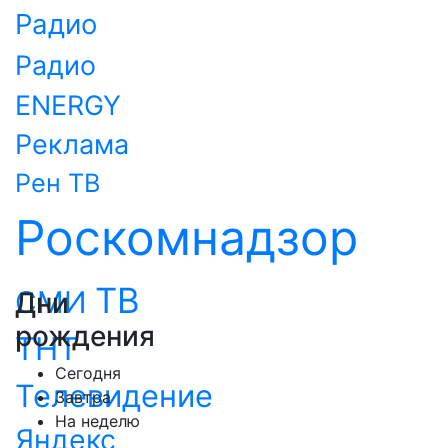
Радио
Радио
ENERGY
Реклама
Рен ТВ
Роскомнадзор
ТВ
СМИ
Дни
рождения
ТНТ
Сегодня
Телевидение
Завтра
На неделю
Яндекс