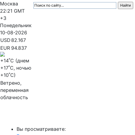
Москва
22:21
GMT
+3
Понедельник
10-08-2026
USD
82.167
EUR
94.837
+14
˚C (днем
+17
˚C, ночью
+10
˚C)
Ветрено,
переменная
облачность
МедиаПрофи
Вы просматриваете: