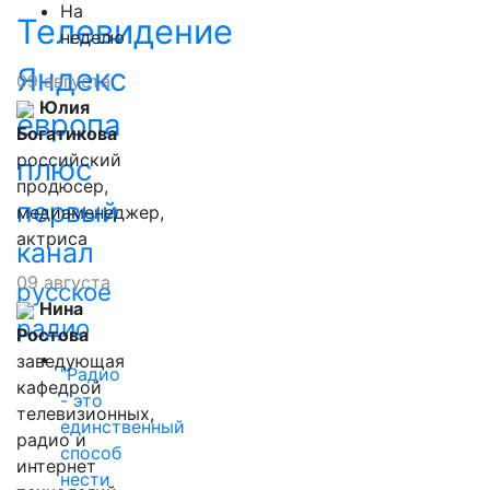
На
Телевидение
неделю
Яндекс
09 августа
Юлия
европа
Богатикова
российский
плюс
продюсер,
первый
медиаменеджер,
актриса
канал
09 августа
русское
Нина
радио
Ростова
заведующая
"Радио
кафедрой
- это
телевизионных,
единственный
радио и
способ
интернет
нести