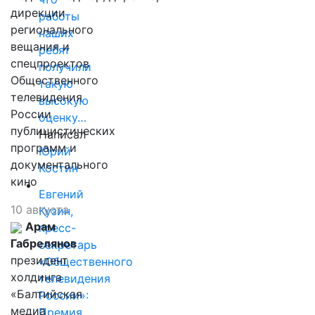
дирекции
работы
регионального
наших
вещания и
ребят
спецпроектов
получили
Общественного
такую
телевидения
высокую
России
оценку…
публицистических
Написал
программ и
Юрий
документального
Костин
кино
Евгений
10 августа
Кузин,
Арам
пресс-
Габрелянов
секретарь
президент
«Общественного
холдинга
телевидения
«Балтийская
России»:
медиа
Премия