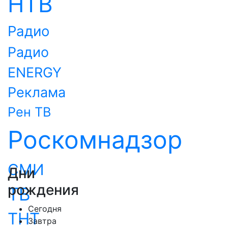
НТВ
Радио
Радио
ENERGY
Реклама
Рен ТВ
Роскомнадзор
СМИ
Дни
рождения
ТВ
Сегодня
ТНТ
Завтра