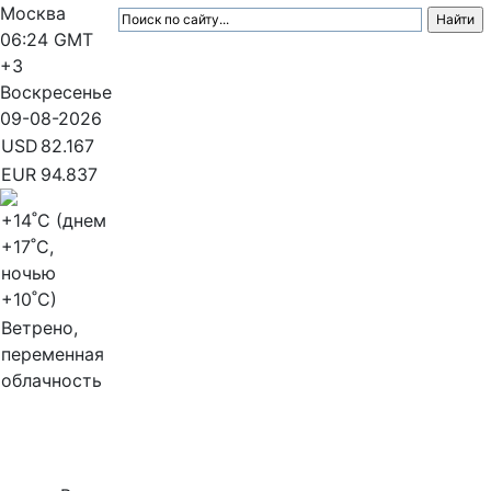
Москва
06:24
GMT
+3
Воскресенье
09-08-2026
USD
82.167
EUR
94.837
+14
˚C (днем
+17
˚C,
ночью
+10
˚C)
Ветрено,
переменная
облачность
МедиаПрофи