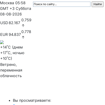
Москва
05:58
GMT +3
Суббота
08-08-2026
0.759
USD
82.167
↑
0.778
EUR
94.837
↑
+14
˚C (днем
+17
˚C, ночью
+10
˚C)
Ветрено,
переменная
облачность
МедиаПрофи
Вы просматриваете: