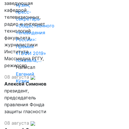
заведующая
Кузин,
кафедрой
пресс-
телевизионных,
секретарь
радио и интернет
«Общественного
технологий
телевидения
факультета
России»:
журналистики
Премия
Института
«ТЭФИ 2019»
Массмедиа РГГУ,
показала,…
режиссер.
Написал
Евгений
08 августа
Кузин
Алексей Симонов
президент,
председатель
правления Фонда
защиты гласности
08 августа