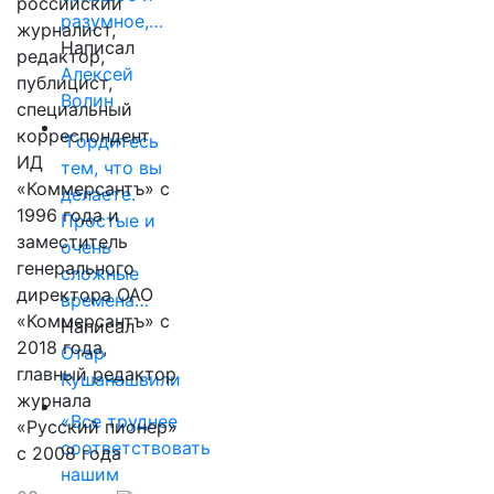
российский
разумное,…
журналист,
Написал
редактор,
Алексей
публицист,
Волин
специальный
корреспондент
"Гордитесь
ИД
тем, что вы
«Коммерсантъ» с
делаете.
1996 года и
Простые и
заместитель
очень
генерального
сложные
директора ОАО
времена…
«Коммерсантъ» с
Написал
2018 года,
Отар
главный редактор
Кушанашвили
журнала
«Все труднее
«Русский пионер»
соответствовать
с 2008 года
нашим