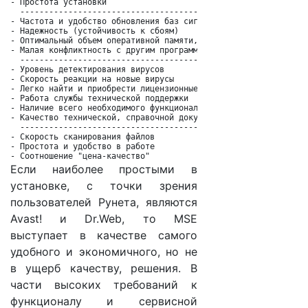

- Простота установки                                          
  ------------------------------------------------------------
- Частота и удобство обновления баз сигнатур                  
- Надежность (устойчивость к сбоям)                           
- Оптимальный объем оперативной памяти, диска                 
- Малая конфликтность с другим программным обеспечением       
  ------------------------------------------------------------
- Уровень детектирования вирусов                              
- Скорость реакции на новые вирусы                            
- Легко найти и приобрести лицензионные версии продуктов      
- Работа службы технической поддержки                         
- Наличие всего необходимого функционала (модулей)            
- Качество технической, справочной документации               
  ------------------------------------------------------------
- Скорость сканирования файлов                                
- Простота и удобство в работе                                
- Соотношение "цена-качество"                                
Если наиболее простыми в
установке, с точки зрения
пользователей Рунета, являются
Avast! и Dr.Web, то MSE
выступает в качестве самого
удобного и экономичного, но не
в ущерб качеству, решения. В
части высоких требований к
функционалу и сервисной