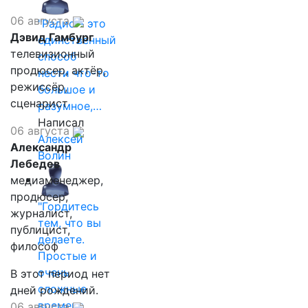
06 августа
"Радио - это
Дэвид Гамбург
единственный
телевизионный
способ
продюсер, актёр,
нести что-то
режиссёр,
большое и
сценарист
разумное,…
Написал
06 августа
Алексей
Александр
Волин
Лебедев
медиаменеджер,
продюсер,
"Гордитесь
журналист,
тем, что вы
публицист,
делаете.
философ
Простые и
очень
В этот период нет
сложные
дней рождений.
времена…
06 августа