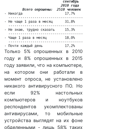
                             сентябрь      декабрь

                            2010 года     2015 года

         Всего опрошены:  2510 человек  2960 человек
- Никогда                     17,7%        24,6%

  ----------------------------------------------

- Не чаще 1 раза в месяц      31,8%        32,9%

  ----------------------------------------------

- Не знаю, трудно сказать     15,3%        21,9%

  ----------------------------------------------

- Чаще 1 раза в месяц         18,0%        12,0%

  ----------------------------------------------

- Почти каждый день           17,2%         8,9%
Только 5% опрошенных в 2010
году и 8% опрошенных в 2015
году заявили, что на компьютере,
на котором они работали в
момент опроса, не установлено
никакого антивирусного ПО. Но
если 92% настольных
компьютеров и ноутбуков
респондентов укомплектованы
антивирусами, то мобильные
устройства выглядят на их фоне
обделенными - лишь 58% таких