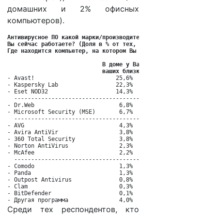
домашних и 2% офисных
компьютеров).
Антивирусное ПО какой марки/производителя установлено на компь
Вы сейчас работаете? (Доля в % от тех, у кого установлено анти
Где находится компьютер, на котором Вы сейчас работаете?
 В доме у Вас/     В вашем офисе/

                            ваших близких  учебном заведении

- Avast!                        25,6%            15,3%

- Kaspersky Lab                 22,3%            35,7%

- Eset NOD32                    14,3%            18,0%    ТОР 
  ------------------------------------------------------------
- Dr.Web                         6,8%             8,4%

- Microsoft Security (MSE)       6,7%             3,5%    ТОР 
  ------------------------------------------------------------
- AVG                            4,3%             2,2%

- Avira AntiVir                  3,8%             3,0%

- 360 Total Security             3,8%             1,4%

- Norton AntiVirus               2,3%             2,2%

- McAfee                         2,2%             2,5%   ТОР 1
  ------------------------------------------------------------
- Comodo                         1,3%             1,9%   

- Panda                          1,3%             0,0%

- Outpost Antivirus              0,8%             0,8% 

- Clam                           0,3%             1,4%

- BitDefender                    0,1%             0,5%

- Другая программа               4,0%             3,3%
Среди тех респондентов, кто