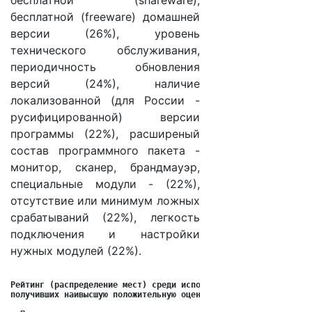
бесплатной (shareware),
бесплатной (freeware) домашней
версии (26%), уровень
технического обслуживания,
периодичность обновления
версий (24%), наличие
локализованной (для России -
русифицированной) версии
программы (22%), расширеный
состав программного пакета -
монитор, сканер, брандмауэр,
специальные модули - (22%),
отсутствие или минимум ложных
срабатываний (22%), легкость
подключения и настройки
нужных модулей (22%).
Рейтинг (распределение мест) среди используемых респондентами 
получивших наивысшую положительную оценку:
                                                            A