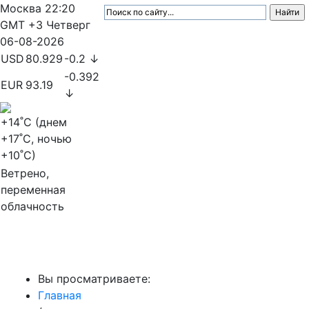
Москва
22:20
GMT +3
Четверг
06-08-2026
USD
80.929
-0.2 ↓
-0.392
EUR
93.19
↓
+14
˚C (днем
+17
˚C, ночью
+10
˚C)
Ветрено,
переменная
облачность
МедиаПрофи
Вы просматриваете:
Главная