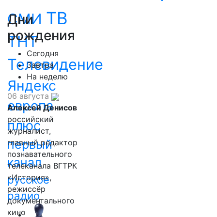
ТВ
СМИ
Дни
рождения
ТНТ
Сегодня
Телевидение
Завтра
На неделю
Яндекс
06 августа
европа
Алексей Денисов
российский
плюс
журналист,
первый
главный редактор
познавательного
канал
телеканала ВГТРК
«История»,
русское
режиссёр
радио
документального
кино