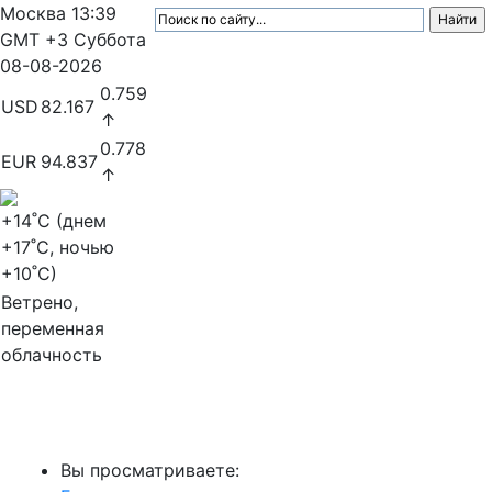
Москва
13:39
GMT +3
Суббота
08-08-2026
0.759
USD
82.167
↑
0.778
EUR
94.837
↑
+14
˚C (днем
+17
˚C, ночью
+10
˚C)
Ветрено,
переменная
облачность
МедиаПрофи
Вы просматриваете: