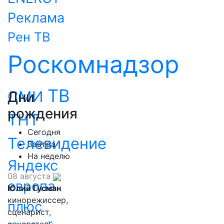
Реклама
Рен ТВ
Роскомнадзор
ТВ
СМИ
Дни
рождения
ТНТ
Сегодня
Телевидение
Завтра
На неделю
Яндекс
08 августа
европа
Юлий Гусман
кинорежиссер,
плюс
сценарист,