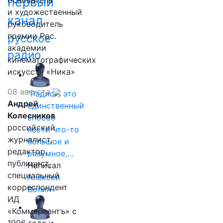
первый
основатель
и художественный
канал
руководитель
премии Рос.
русское
академии
радио
кинематографических
искусств «Ника»
08 августа
"Радио - это
Андрей
единственный
Колесников
способ
российский
нести что-то
журналист,
большое и
редактор,
разумное,…
публицист,
Написал
специальный
Алексей
корреспондент
Волин
ИД
«Коммерсантъ» с