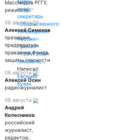
Кузин,
Массмедиа РГГУ,
пресс-
режиссер.
секретарь
08 августа
«Общественного
Алексей Симонов
телевидения
президент,
России»:
председатель
Премия
правления Фонда
«ТЭФИ 2019»
защиты гласности
показала,…
Написал
08 августа
Евгений
Алексей Осин
Кузин
радиожурналист
08 августа
Андрей
Колесников
российский
журналист,
редактор,