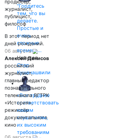
продюсер,
"Гордитесь
журналист,
тем, что вы
публицист,
делаете.
философ
Простые и
очень
В этот период нет
сложные
дней рождений.
времена…
06 августа
Написал
Алексей Денисов
Отар
российский
Кушанашвили
журналист,
главный редактор
познавательного
телеканала ВГТРК
«Все труднее
«История»,
соответствовать
режиссёр
нашим
документального
слушателям,
кино
их высоким
требованиям
06 августа