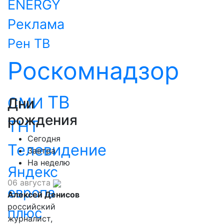
ENERGY
Реклама
Рен ТВ
Роскомнадзор
ТВ
СМИ
Дни
рождения
ТНТ
Сегодня
Телевидение
Завтра
На неделю
Яндекс
06 августа
европа
Алексей Денисов
российский
плюс
журналист,