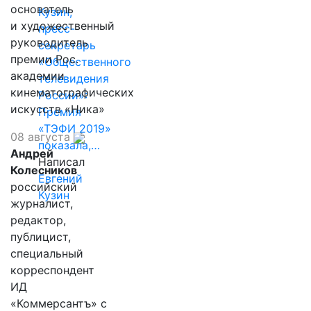
основатель
Кузин,
и художественный
пресс-
руководитель
секретарь
премии Рос.
«Общественного
академии
телевидения
кинематографических
России»:
искусств «Ника»
Премия
«ТЭФИ 2019»
08 августа
показала,…
Андрей
Написал
Колесников
Евгений
российский
Кузин
журналист,
редактор,
публицист,
специальный
корреспондент
ИД
«Коммерсантъ» с