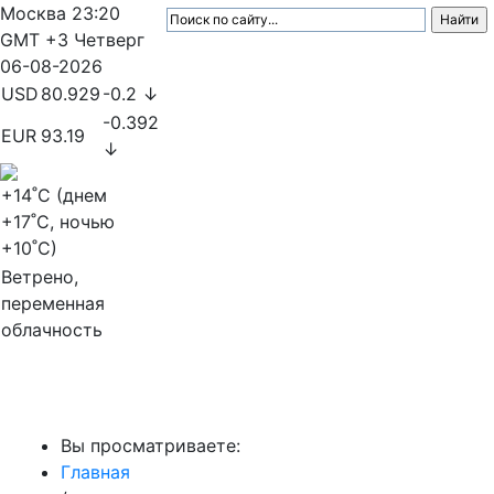
Москва
23:20
GMT +3
Четверг
06-08-2026
USD
80.929
-0.2 ↓
-0.392
EUR
93.19
↓
+14
˚C (днем
+17
˚C, ночью
+10
˚C)
Ветрено,
переменная
облачность
МедиаПрофи
Вы просматриваете:
Главная