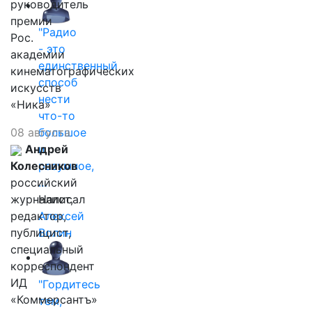
руководитель
премии
"Радио
Рос.
- это
академии
единственный
кинематографических
способ
искусств
нести
«Ника»
что-то
08 августа
большое
Андрей
и
Колесников
разумное,
российский
…
журналист,
Написал
редактор,
Алексей
публицист,
Волин
специальный
корреспондент
ИД
"Гордитесь
«Коммерсантъ»
тем,