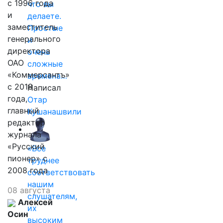
с 1996 года
что вы
и
делаете.
заместитель
Простые
генерального
и
директора
очень
ОАО
сложные
«Коммерсантъ»
времена…
с 2018
Написал
года,
Отар
главный
Кушанашвили
редактор
журнала
«Русский
«Все
пионер» с
труднее
2008 года
соответствовать
нашим
08 августа
слушателям,
Алексей
их
Осин
высоким