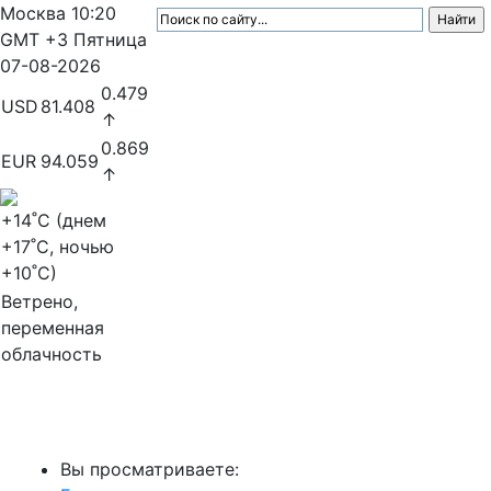
Москва
10:20
GMT +3
Пятница
07-08-2026
0.479
USD
81.408
↑
0.869
EUR
94.059
↑
+14
˚C (днем
+17
˚C, ночью
+10
˚C)
Ветрено,
переменная
облачность
МедиаПрофи
Вы просматриваете: