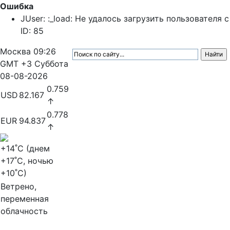
Ошибка
JUser: :_load: Не удалось загрузить пользователя с
ID: 85
Москва
09:26
GMT +3
Суббота
08-08-2026
0.759
USD
82.167
↑
0.778
EUR
94.837
↑
+14
˚C (днем
+17
˚C, ночью
+10
˚C)
Ветрено,
переменная
облачность