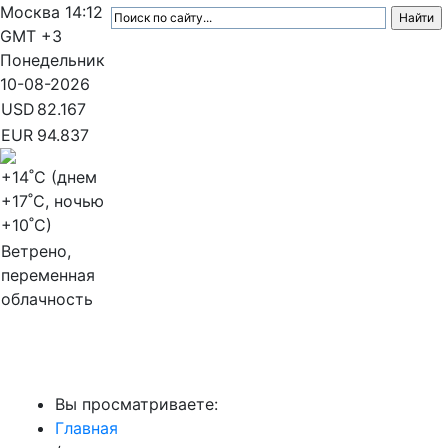
Москва
14:12
GMT +3
Понедельник
10-08-2026
USD
82.167
EUR
94.837
+14
˚C (днем
+17
˚C, ночью
+10
˚C)
Ветрено,
переменная
облачность
МедиаПрофи
Вы просматриваете:
Главная