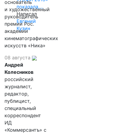
основатель
показала,…
и художественный
Написал
руководитель
Евгений
премии Рос.
Кузин
академии
кинематографических
искусств «Ника»
08 августа
Андрей
Колесников
российский
журналист,
редактор,
публицист,
специальный
корреспондент
ИД
«Коммерсантъ» с