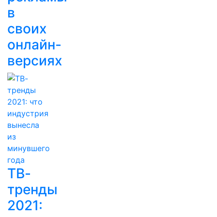
в
своих
онлайн-
версиях
ТВ-
тренды
2021: