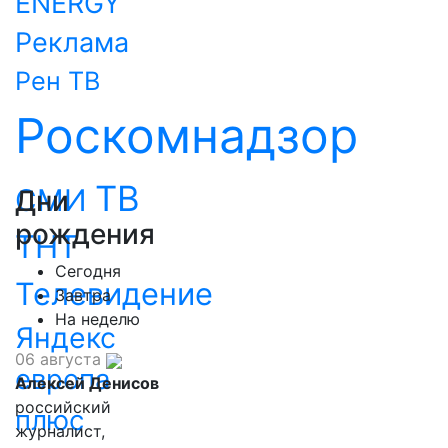
ENERGY
Реклама
Рен ТВ
Роскомнадзор
ТВ
СМИ
Дни
рождения
ТНТ
Сегодня
Телевидение
Завтра
На неделю
Яндекс
06 августа
европа
Алексей Денисов
российский
плюс
журналист,