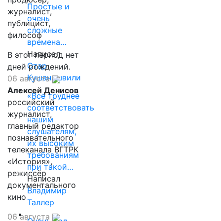
Простые и
журналист,
очень
публицист,
сложные
философ
времена…
Написал
В этот период нет
Отар
дней рождений.
Кушанашвили
06 августа
Алексей Денисов
«Все труднее
российский
соответствовать
журналист,
нашим
главный редактор
слушателям,
познавательного
их высоким
телеканала ВГТРК
требованиям
«История»,
при такой…
режиссёр
Написал
документального
Владимир
кино
Таллер
06 августа
Очень рад,