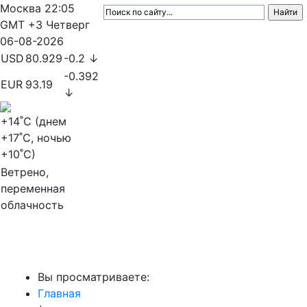
Москва
22:05
GMT +3
Четверг
06-08-2026
USD
80.929
-0.2 ↓
-0.392
EUR
93.19
↓
+14
˚C (днем
+17
˚C, ночью
+10
˚C)
Ветрено,
переменная
облачность
МедиаПрофи
Вы просматриваете:
Главная