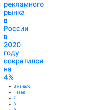
рекламного
рынка
в
России
в
2020
году
сократился
на
4%
В начало
Назад
7
8
9