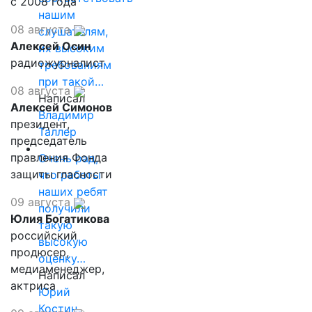
с 2008 года
нашим
08 августа
слушателям,
Алексей Осин
их высоким
радиожурналист
требованиям
при такой…
08 августа
Написал
Алексей Симонов
Владимир
президент,
Таллер
председатель
правления Фонда
Очень рад,
защиты гласности
что работы
наших ребят
09 августа
получили
Юлия Богатикова
такую
российский
высокую
продюсер,
оценку…
медиаменеджер,
Написал
актриса
Юрий
Костин