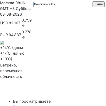
Москва
08:16
GMT +3
Суббота
08-08-2026
0.759
USD
82.167
↑
0.778
EUR
94.837
↑
+14
˚C (днем
+17
˚C, ночью
+10
˚C)
Ветрено,
переменная
облачность
МедиаПрофи
Вы просматриваете: