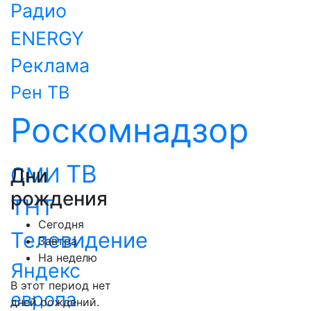
Радио
ENERGY
Реклама
Рен ТВ
Роскомнадзор
ТВ
СМИ
Дни
рождения
ТНТ
Сегодня
Телевидение
Завтра
На неделю
Яндекс
В этот период нет
европа
дней рождений.