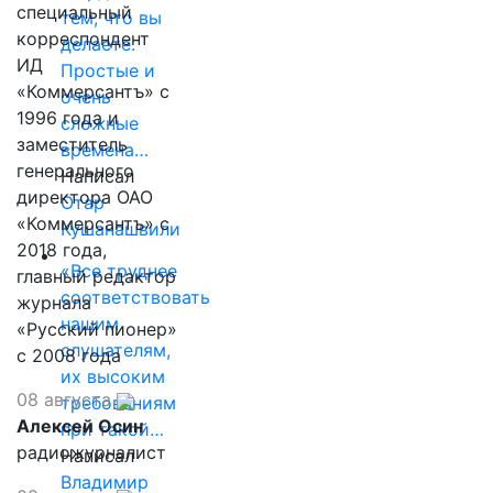
специальный
тем, что вы
корреспондент
делаете.
ИД
Простые и
«Коммерсантъ» с
очень
1996 года и
сложные
заместитель
времена…
генерального
Написал
директора ОАО
Отар
«Коммерсантъ» с
Кушанашвили
2018 года,
«Все труднее
главный редактор
соответствовать
журнала
нашим
«Русский пионер»
слушателям,
с 2008 года
их высоким
08 августа
требованиям
Алексей Осин
при такой…
радиожурналист
Написал
Владимир