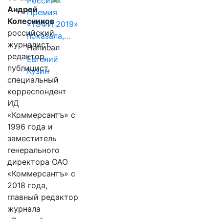
России»:
Андрей
Премия
Колесников
«ТЭФИ 2019»
российский
показала,…
журналист,
Написал
редактор,
Евгений
публицист,
Кузин
специальный
корреспондент
ИД
«Коммерсантъ» с
1996 года и
заместитель
генерального
директора ОАО
«Коммерсантъ» с
2018 года,
главный редактор
журнала