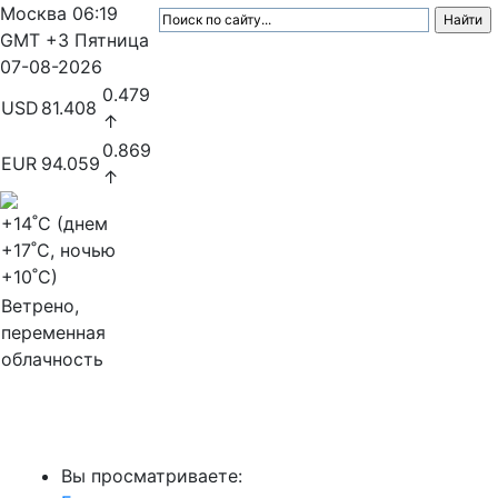
Москва
06:19
GMT +3
Пятница
07-08-2026
0.479
USD
81.408
↑
0.869
EUR
94.059
↑
+14
˚C (днем
+17
˚C, ночью
+10
˚C)
Ветрено,
переменная
облачность
МедиаПрофи
Вы просматриваете: