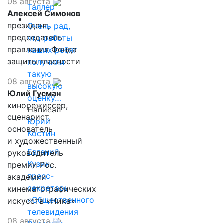
08 августа
Таллер
Алексей Симонов
президент,
Очень рад,
председатель
что работы
правления Фонда
наших ребят
защиты гласности
получили
такую
08 августа
высокую
Юлий Гусман
оценку…
кинорежиссер,
Написал
сценарист,
Юрий
основатель
Костин
и художественный
Евгений
руководитель
Кузин,
премии Рос.
пресс-
академии
секретарь
кинематографических
«Общественного
искусств «Ника»
телевидения
08 августа