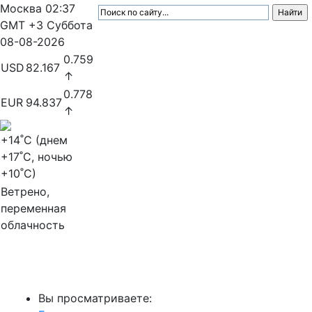
Москва
02:37
GMT +3
Суббота
08-08-2026
0.759
USD
82.167
↑
0.778
EUR
94.837
↑
+14
˚C (днем
+17
˚C, ночью
+10
˚C)
Ветрено,
переменная
облачность
МедиаПрофи
Вы просматриваете: