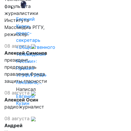
факультета
журналистики
Евгений
Института
Кузин,
Массмедиа РГГУ,
пресс-
режиссер.
секретарь
08 августа
«Общественного
Алексей Симонов
телевидения
президент,
России»:
председатель
Премия
правления Фонда
«ТЭФИ 2019»
защиты гласности
показала,…
Написал
08 августа
Евгений
Алексей Осин
Кузин
радиожурналист
08 августа
Андрей