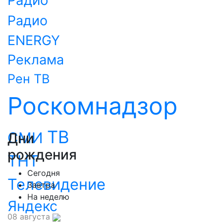
Радио
Радио
ENERGY
Реклама
Рен ТВ
Роскомнадзор
ТВ
СМИ
Дни
рождения
ТНТ
Сегодня
Телевидение
Завтра
На неделю
Яндекс
08 августа