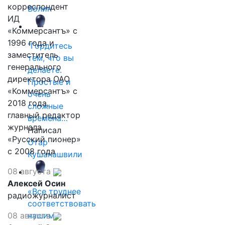
корреспондент
Волин
ИД
«Коммерсантъ» с
1996 года и
"Гордитесь
заместитель
тем, что вы
генерального
делаете.
директора ОАО
Простые и
«Коммерсантъ» с
очень
2018 года,
сложные
главный редактор
времена…
журнала
Написал
«Русский пионер»
Отар
с 2008 года
Кушанашвили
08 августа
Алексей Осин
«Все труднее
радиожурналист
соответствовать
08 августа
нашим