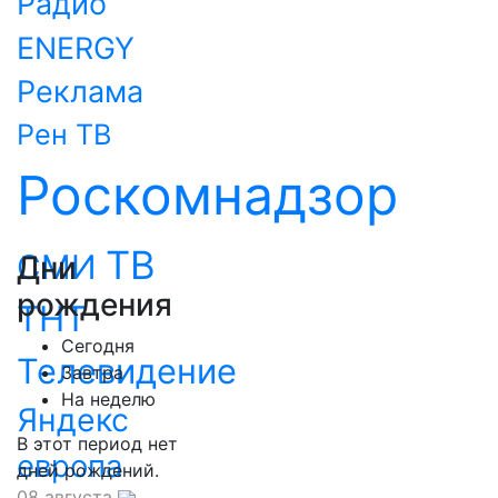
Радио
ENERGY
Реклама
Рен ТВ
Роскомнадзор
ТВ
СМИ
Дни
рождения
ТНТ
Сегодня
Телевидение
Завтра
На неделю
Яндекс
В этот период нет
европа
дней рождений.
08 августа