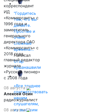
корреспондент
ИД
"Гордитесь
«Коммерсантъ» с
тем, что вы
1996 года и
делаете.
заместитель
Простые и
генерального
очень
директора ОАО
сложные
«Коммерсантъ» с
времена…
2018 года,
Написал
главный редактор
Отар
журнала
Кушанашвили
«Русский пионер»
с 2008 года
«Все труднее
08 августа
соответствовать
Алексей Осин
нашим
радиожурналист
слушателям,
08 августа
их высоким