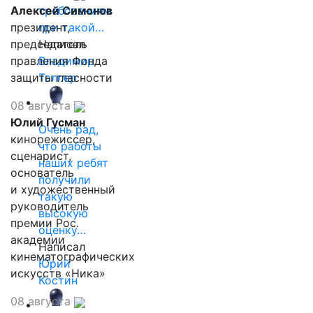
Алексей Симонов
требованиям
президент,
при такой…
председатель
Написал
правления Фонда
Владимир
защиты гласности
Таллер
08 августа
Юлий Гусман
Очень рад,
кинорежиссер,
что работы
сценарист,
наших ребят
основатель
получили
и художественный
такую
руководитель
высокую
премии Рос.
оценку…
академии
Написал
кинематографических
Юрий
искусств «Ника»
Костин
08 августа