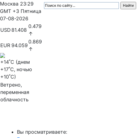
Москва
23:29
GMT +3
Пятница
07-08-2026
0.479
USD
81.408
↑
0.869
EUR
94.059
↑
+14
˚C (днем
+17
˚C, ночью
+10
˚C)
Ветрено,
переменная
облачность
МедиаПрофи
Вы просматриваете: