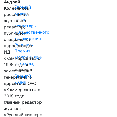
Андрей
Евгений
Колесников
Кузин,
российский
пресс-
журналист,
секретарь
редактор,
«Общественного
публицист,
телевидения
специальный
России»:
корреспондент
Премия
ИД
«ТЭФИ 2019»
«Коммерсантъ» с
показала,…
1996 года и
Написал
заместитель
Евгений
генерального
Кузин
директора ОАО
«Коммерсантъ» с
2018 года,
главный редактор
журнала
«Русский пионер»