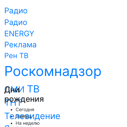
Радио
Радио
ENERGY
Реклама
Рен ТВ
Роскомнадзор
ТВ
СМИ
Дни
рождения
ТНТ
Сегодня
Телевидение
Завтра
На неделю