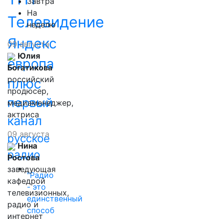
Завтра
На
Телевидение
неделю
Яндекс
09 августа
Юлия
европа
Богатикова
российский
плюс
продюсер,
первый
медиаменеджер,
актриса
канал
09 августа
русское
Нина
радио
Ростова
заведующая
"Радио
кафедрой
- это
телевизионных,
единственный
радио и
способ
интернет