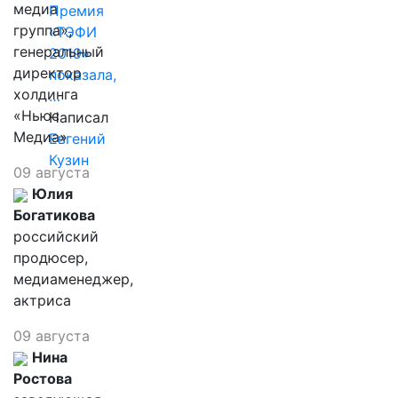
медиа
Премия
группа»,
«ТЭФИ
генеральный
2019»
директор
показала,
холдинга
…
«Ньюс
Написал
Медиа»
Евгений
Кузин
09 августа
Юлия
Богатикова
российский
продюсер,
медиаменеджер,
актриса
09 августа
Нина
Ростова