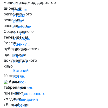
медиаменеджер, директор
что
дирекции
работы
регионального
наших
вещания и
ребят
спецпроектов
получили
Общественного
такую
телевидения
высокую
России
оценку…
публицистических
Написал
программ и
Юрий
документального
Костин
кино
Евгений
10 августа
Кузин,
Арам
пресс-
Габрелянов
секретарь
президент
«Общественного
холдинга
телевидения
«Балтийская
России»: