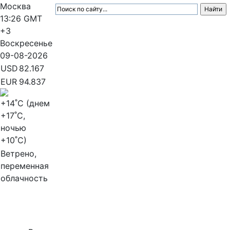
Москва
13:26
GMT
+3
Воскресенье
09-08-2026
USD
82.167
EUR
94.837
+14
˚C (днем
+17
˚C,
ночью
+10
˚C)
Ветрено,
переменная
облачность
МедиаПрофи