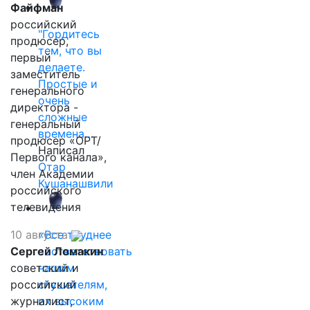
Файфман
российский
"Гордитесь
продюсер,
тем, что вы
первый
делаете.
заместитель
Простые и
генерального
очень
директора -
сложные
генеральный
времена…
продюсер «ОРТ/
Написал
Первого канала»,
Отар
член Академии
Кушанашвили
российского
телевидения
10 августа
«Все труднее
Сергей Ломакин
соответствовать
советский и
нашим
российский
слушателям,
журналист,
их высоким