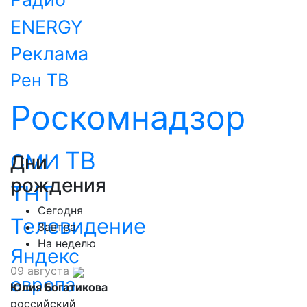
ENERGY
Реклама
Рен ТВ
Роскомнадзор
ТВ
СМИ
Дни
рождения
ТНТ
Сегодня
Телевидение
Завтра
На неделю
Яндекс
09 августа
европа
Юлия Богатикова
российский