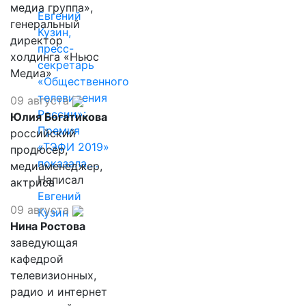
медиа группа»,
Евгений
генеральный
Кузин,
директор
пресс-
холдинга «Ньюс
секретарь
Медиа»
«Общественного
телевидения
09 августа
России»:
Юлия Богатикова
Премия
российский
«ТЭФИ 2019»
продюсер,
показала,…
медиаменеджер,
Написал
актриса
Евгений
09 августа
Кузин
Нина Ростова
заведующая
кафедрой
телевизионных,
радио и интернет