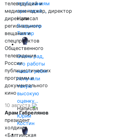
телеведущий и
требованиям
медиаменеджер, директор
при такой…
дирекции
Написал
регионального
Владимир
вещания и
Таллер
спецпроектов
Общественного
телевидения
Очень рад,
России
что работы
публицистических
наших ребят
программ и
получили
документального
такую
кино
высокую
оценку…
10 августа
Написал
Арам Габрелянов
Юрий
президент
Костин
холдинга
«Балтийская