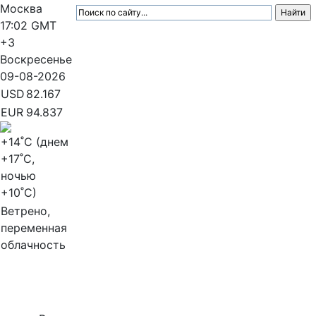
Москва
17:02
GMT
+3
Воскресенье
09-08-2026
USD
82.167
EUR
94.837
+14
˚C (днем
+17
˚C,
ночью
+10
˚C)
Ветрено,
переменная
облачность
МедиаПрофи