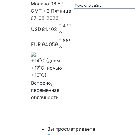
Москва
06:59
GMT +3
Пятница
07-08-2026
0.479
USD
81.408
↑
0.869
EUR
94.059
↑
+14
˚C (днем
+17
˚C, ночью
+10
˚C)
Ветрено,
переменная
облачность
МедиаПрофи
Главное
Медиарыно
Вы просматриваете: