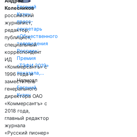
Андрей
Евгений
Колесников
Кузин,
российский
пресс-
журналист,
секретарь
редактор,
«Общественного
публицист,
телевидения
специальный
России»:
корреспондент
Премия
ИД
«ТЭФИ 2019»
«Коммерсантъ» с
показала,…
1996 года и
Написал
заместитель
Евгений
генерального
Кузин
директора ОАО
«Коммерсантъ» с
2018 года,
главный редактор
журнала
«Русский пионер»