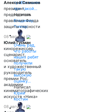
Алексей Симонов
требованиям
президент,
при такой…
председатель
Написал
правления Фонда
Владимир
защиты гласности
Таллер
08 августа
Юлий Гусман
Очень рад,
кинорежиссер,
что работы
сценарист,
наших ребят
основатель
получили
и художественный
такую
руководитель
высокую
премии Рос.
оценку…
академии
Написал
кинематографических
Юрий
искусств «Ника»
Костин
08 августа