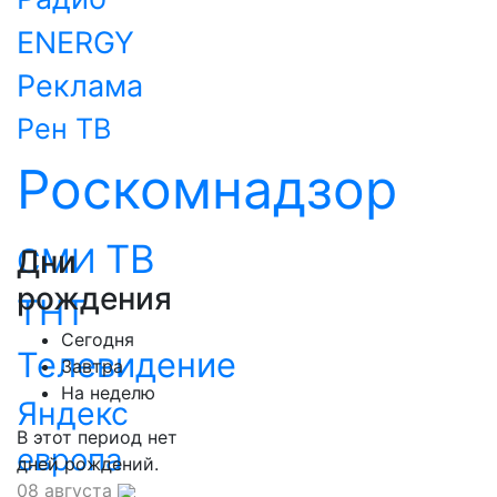
ENERGY
Реклама
Рен ТВ
Роскомнадзор
ТВ
СМИ
Дни
рождения
ТНТ
Сегодня
Телевидение
Завтра
На неделю
Яндекс
В этот период нет
европа
дней рождений.
08 августа