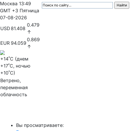
Москва
13:49
GMT +3
Пятница
07-08-2026
0.479
USD
81.408
↑
0.869
EUR
94.059
↑
+14
˚C (днем
+17
˚C, ночью
+10
˚C)
Ветрено,
переменная
облачность
МедиаПрофи
Вы просматриваете: