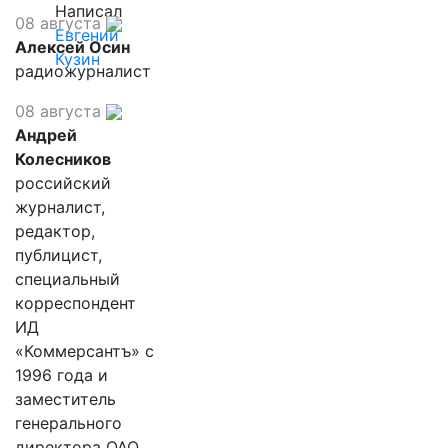
Написал
08 августа
Евгений
Алексей Осин
Кузин
радиожурналист
08 августа
Андрей
Колесников
российский
журналист,
редактор,
публицист,
специальный
корреспондент
ИД
«Коммерсантъ» с
1996 года и
заместитель
генерального
директора ОАО