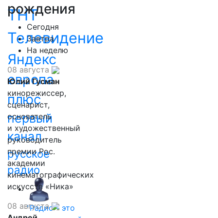
рождения
ТНТ
Сегодня
Телевидение
Завтра
На неделю
Яндекс
08 августа
европа
Юлий Гусман
кинорежиссер,
плюс
сценарист,
первый
основатель
и художественный
канал
руководитель
премии Рос.
русское
академии
радио
кинематографических
искусств «Ника»
08 августа
"Радио - это
Андрей