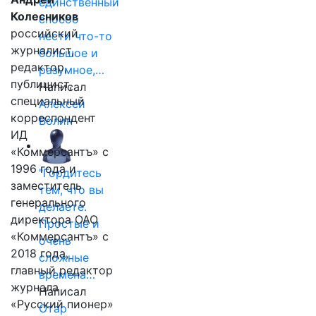
единственный
Колесников
способ
российский
нести что-то
журналист,
большое и
редактор,
разумное,…
публицист,
Написал
специальный
Алексей
корреспондент
Волин
ИД
«Коммерсантъ» с
1996 года и
"Гордитесь
заместитель
тем, что вы
генерального
делаете.
директора ОАО
Простые и
«Коммерсантъ» с
очень
2018 года,
сложные
главный редактор
времена…
журнала
Написал
«Русский пионер»
Отар