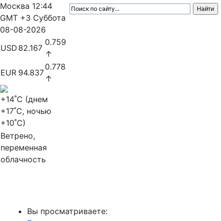
Москва
12:44
GMT +3
Суббота
08-08-2026
0.759
USD
82.167
↑
0.778
EUR
94.837
↑
+14
˚C (днем
+17
˚C, ночью
+10
˚C)
Ветрено,
переменная
облачность
МедиаПрофи
Вы просматриваете: