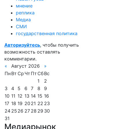
мнение
реплика
Медиа
СМИ
государственная политика
Авторизуйтесь
, чтобы получить
возможность оставлять
комментарии.
«
Август 2026
»
Пн
Вт
Ср
Чт
Пт
Сб
Вс
1
2
3
4
5
6
7
8
9
10
11
12
13
14
15
16
17
18
19
20
21
22
23
24
25
26
27
28
29
30
31
Медиарынок