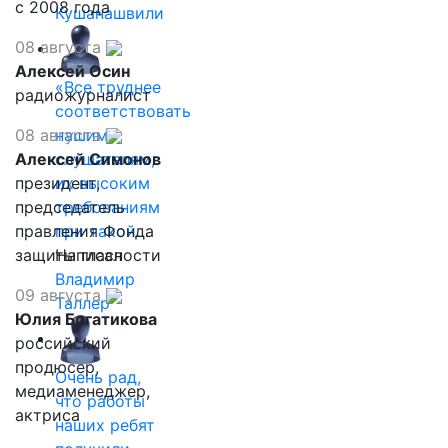
с 2008 года
Кушанашвили
08 августа
Алексей Осин
«Все труднее
радиожурналист
соответствовать
08 августа
нашим
Алексей Симонов
слушателям,
президент,
их высоким
председатель
требованиям
правления Фонда
при такой…
защиты гласности
Написал
Владимир
09 августа
Таллер
Юлия Богатикова
российский
продюсер,
Очень рад,
медиаменеджер,
что работы
актриса
наших ребят