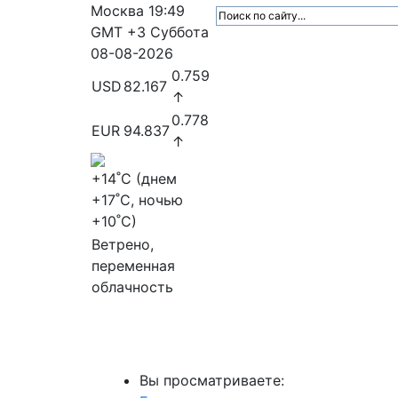
Москва
19:49
GMT +3
Суббота
08-08-2026
0.759
USD
82.167
↑
0.778
EUR
94.837
↑
+14
˚C (днем
+17
˚C, ночью
+10
˚C)
Ветрено,
переменная
облачность
МедиаПрофи
Главное
Медиарыно
Вы просматриваете: