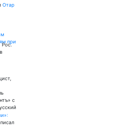
л
Отар
им
ям при
 Рос.
в
цист,
ль
нтъ» с
Русский
и»:
писал