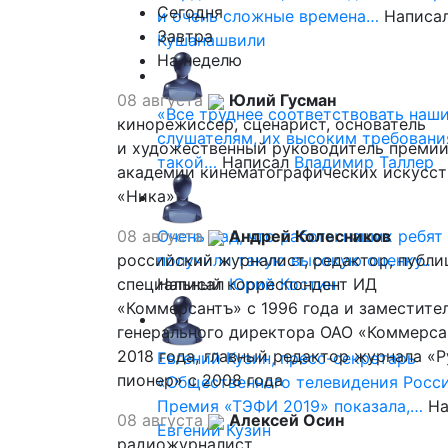
Сегодня
и очень сложные времена…
Написа
Завтра
Кушанашвили
На неделю
08 августа
Юлий Гусман
«Все труднее соответствовать наш
кинорежиссер, сценарист, основатель
слушателям, их высоким требовани
и художественный руководитель премии
такой…
Написал
Владимир Таллер
академии кинематографических искусст
«Ника»
08 августа
Очень рад, что работы наших ребят
Андрей Колесников
российский журналист, редактор, публи
получили такую высокую оценку…
специальный корреспондент ИД
Написал
Юрий Костин
«Коммерсантъ» с 1996 года и заместите
генерального директора ОАО «Коммерса
2018 года, главный редактор журнала «
Евгений Кузин, пресс-секретарь
пионер» с 2008 года
«Общественного телевидения Росси
Премия «ТЭФИ 2019» показала,…
На
08 августа
Алексей Осин
Евгений Кузин
радиожурналист