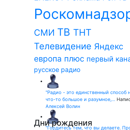
Роскомнадзо
ТВ
ТНТ
СМИ
Телевидение
Яндекс
европа плюс
первый кан
русское радио
"Радио - это единственный способ 
что-то большое и разумное,…
Напи
Алексей Волин
Дни
рождения
"Гордитесь тем, что вы делаете. П