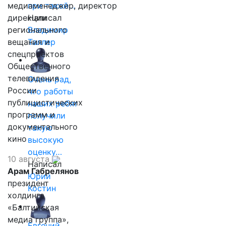
медиаменеджер, директор
при такой…
дирекции
Написал
регионального
Владимир
вещания и
Таллер
спецпроектов
Общественного
телевидения
Очень рад,
России
что работы
публицистических
наших ребят
программ и
получили
документального
такую
кино
высокую
оценку…
10 августа
Написал
Арам Габрелянов
Юрий
президент
Костин
холдинга
«Балтийская
медиа группа»,
Евгений