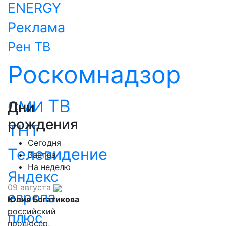
ENERGY
Реклама
Рен ТВ
Роскомнадзор
ТВ
СМИ
Дни
рождения
ТНТ
Сегодня
Телевидение
Завтра
На неделю
Яндекс
09 августа
европа
Юлия Богатикова
российский
плюс
продюсер,