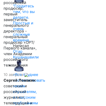
российский
"Гордитесь
продюсер,
тем, что вы
первый
делаете.
заместитель
Простые и
генерального
очень
директора -
сложные
генеральный
времена…
продюсер «ОРТ/
Написал
Первого канала»,
Отар
член Академии
Кушанашвили
российского
телевидения
10 августа
«Все труднее
Сергей Ломакин
соответствовать
советский и
нашим
российский
слушателям,
журналист,
их высоким
телеведущий и
требованиям