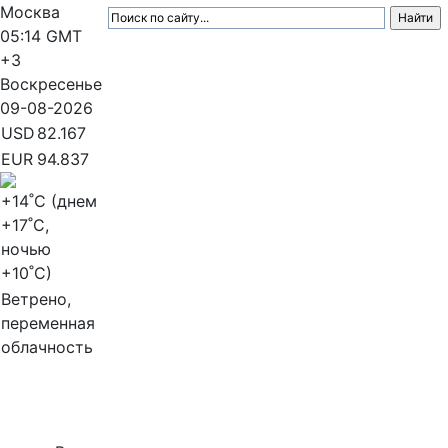
Москва
05:14
GMT
+3
Воскресенье
09-08-2026
USD
82.167
EUR
94.837
+14
˚C (днем
+17
˚C,
ночью
+10
˚C)
Ветрено,
переменная
облачность
МедиаПрофи