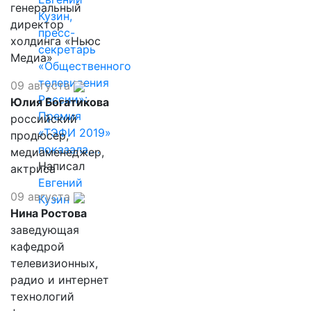
генеральный
Кузин,
директор
пресс-
холдинга «Ньюс
секретарь
Медиа»
«Общественного
телевидения
09 августа
России»:
Юлия Богатикова
Премия
российский
«ТЭФИ 2019»
продюсер,
показала,…
медиаменеджер,
Написал
актриса
Евгений
09 августа
Кузин
Нина Ростова
заведующая
кафедрой
телевизионных,
радио и интернет
технологий