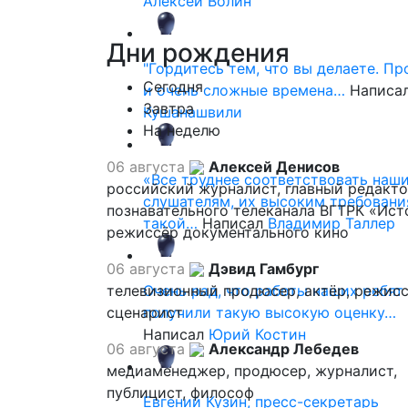
Алексей Волин
Дни
рождения
"Гордитесь тем, что вы делаете. П
Сегодня
и очень сложные времена…
Написа
Завтра
Кушанашвили
На неделю
06 августа
Алексей Денисов
«Все труднее соответствовать наш
российский журналист, главный редакт
слушателям, их высоким требовани
познавательного телеканала ВГТРК «Ист
такой…
Написал
Владимир Таллер
режиссёр документального кино
06 августа
Дэвид Гамбург
телевизионный продюсер, актёр, режисс
Очень рад, что работы наших ребят
сценарист
получили такую высокую оценку…
Написал
Юрий Костин
06 августа
Александр Лебедев
медиаменеджер, продюсер, журналист,
публицист, философ
Евгений Кузин, пресс-секретарь