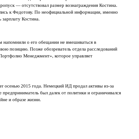
пропуск — отсутствовал размер вознаграждения Костина.
ились к Федотову. По неофициальной информации, именно
ь зарплату Костина.
м напомнили о его обещании не вмешиваться в
свою позицию. Позже обозреватель отдела расследований
Портфолио Менеджмент», которое управляет
er осенью 2015 года. Немецкий ИД продал активы из-за
е предприниматель был далек от политики и ограничивался
йне и образе жизни.