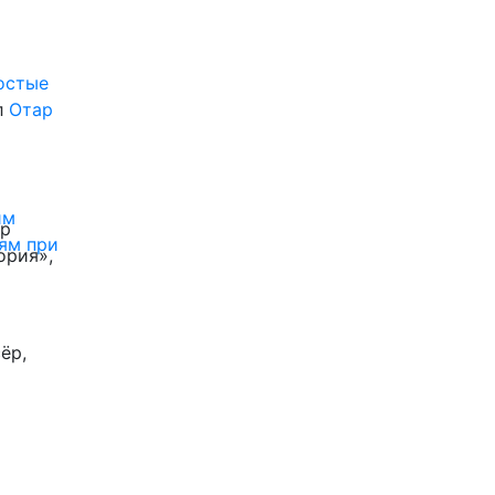
ростые
л
Отар
им
ор
ям при
ория»,
ёр,