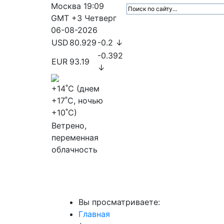
Москва
19:09
GMT +3
Четверг
06-08-2026
USD
80.929
-0.2 ↓
-0.392
EUR
93.19
↓
+14
˚C (днем
+17
˚C, ночью
+10
˚C)
Ветрено,
переменная
облачность
МедиаПрофи
Главное
Медиарыно
Вы просматриваете:
Главная