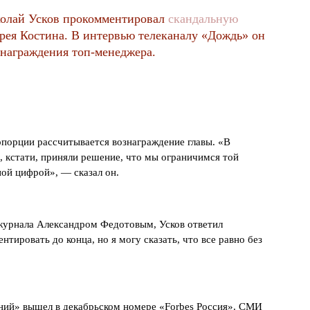
колай Усков прокомментировал
скандальную
рея Костина. В интервью телеканалу «Дождь» он
знаграждения топ-менеджера.
ропорции рассчитывается вознаграждение главы. «В
з, кстати, приняли решение, что мы ограничимся той
ной цифрой», — сказал он.
 журнала Александром Федотовым, Усков ответил
нтировать до конца, но я могу сказать, что все равно без
ний» вышел в декабрьском номере «Forbes Россия». СМИ