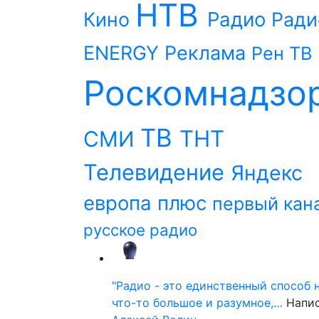
НТВ
Радио
Кино
Ради
ENERGY
Реклама
Рен ТВ
Роскомнадзо
ТВ
ТНТ
СМИ
Телевидение
Яндекс
европа плюс
первый кан
русское радио
"Радио - это единственный способ 
что-то большое и разумное,…
Напи