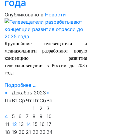
года
Опубликовано в
Новости
Крупнейшие телевещатели и
медиахолдинги разработают новую
концепцию развития
телерадиовещания в России до 2035
года
Подробнее ...
«
Декабрь 2023
»
Пн
Вт
Ср
Чт
Пт
Сб
Вс
1
2
3
4
5
6
7
8
9
10
11
12
13
14
15
16
17
18
19
20
21
22
23
24