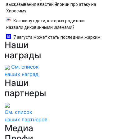
высказывания властей Японии про атаку на
Хиросиму
Как живут дети, которых родители
назвали диковинными именами?
7 августа может стать последним жарким
Наши
днем этого лета в Москве - Новости на
Вести.ru
награды
См. список
наших наград
Наши
партнеры
См. список
наших партнеров
Медиа
Профи