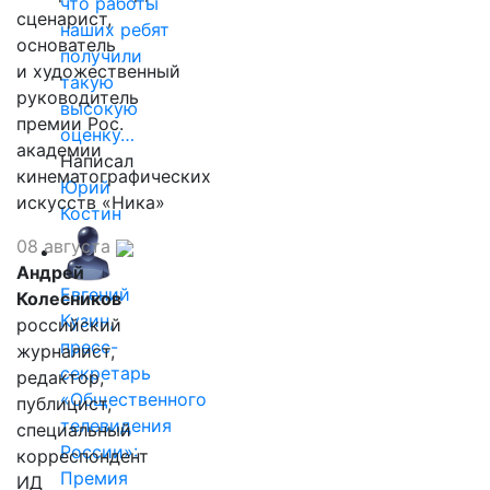
что работы
сценарист,
наших ребят
основатель
получили
и художественный
такую
руководитель
высокую
премии Рос.
оценку…
академии
Написал
кинематографических
Юрий
искусств «Ника»
Костин
08 августа
Андрей
Евгений
Колесников
Кузин,
российский
пресс-
журналист,
секретарь
редактор,
«Общественного
публицист,
телевидения
специальный
России»:
корреспондент
Премия
ИД