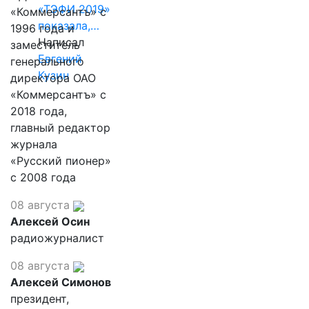
«ТЭФИ 2019»
«Коммерсантъ» с
показала,…
1996 года и
Написал
заместитель
Евгений
генерального
Кузин
директора ОАО
«Коммерсантъ» с
2018 года,
главный редактор
журнала
«Русский пионер»
с 2008 года
08 августа
Алексей Осин
радиожурналист
08 августа
Алексей Симонов
президент,