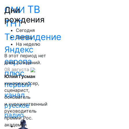
ТВ
СМИ
Дни
рождения
ТНТ
Сегодня
Телевидение
Завтра
На неделю
Яндекс
В этот период нет
европа
дней рождений.
08 августа
плюс
Юлий Гусман
первый
кинорежиссер,
сценарист,
канал
основатель
и художественный
русское
руководитель
радио
премии Рос.
академии