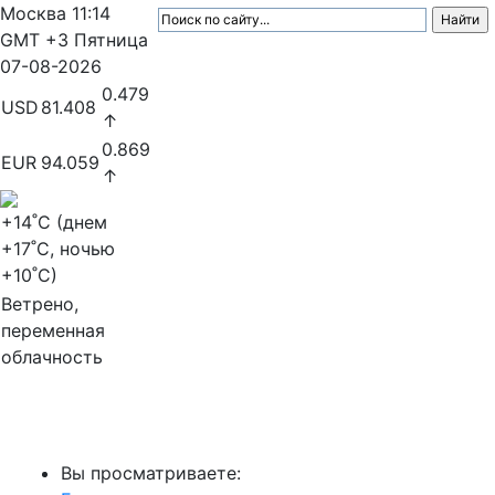
Москва
11:14
GMT +3
Пятница
07-08-2026
0.479
USD
81.408
↑
0.869
EUR
94.059
↑
+14
˚C (днем
+17
˚C, ночью
+10
˚C)
Ветрено,
переменная
облачность
МедиаПрофи
Вы просматриваете: