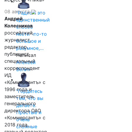
08 августа
"Радио - это
Андрей
единственный
Колесников
способ
российский
нести что-то
журналист,
большое и
редактор,
разумное,…
публицист,
Написал
специальный
Алексей
корреспондент
Волин
ИД
«Коммерсантъ» с
1996 года и
"Гордитесь
заместитель
тем, что вы
генерального
делаете.
директора ОАО
Простые и
«Коммерсантъ» с
очень
2018 года,
сложные
главный редактор