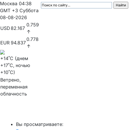
Москва
04:38
GMT +3
Суббота
08-08-2026
0.759
USD
82.167
↑
0.778
EUR
94.837
↑
+14
˚C (днем
+17
˚C, ночью
+10
˚C)
Ветрено,
переменная
облачность
МедиаПрофи
Вы просматриваете: