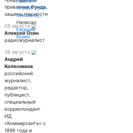
Премия
правления Фонда
«ТЭФИ 2019»
защиты гласности
показала,…
Написал
08 августа
Евгений
Алексей Осин
Кузин
радиожурналист
08 августа
Андрей
Колесников
российский
журналист,
редактор,
публицист,
специальный
корреспондент
ИД
«Коммерсантъ» с
1996 года и