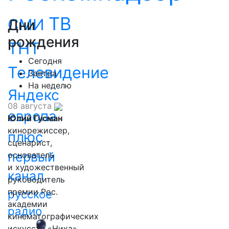
ТВ
СМИ
Дни
рождения
ТНТ
Сегодня
Телевидение
Завтра
На неделю
Яндекс
08 августа
европа
Юлий Гусман
кинорежиссер,
плюс
сценарист,
первый
основатель
и художественный
канал
руководитель
премии Рос.
русское
академии
радио
кинематографических
искусств «Ника»