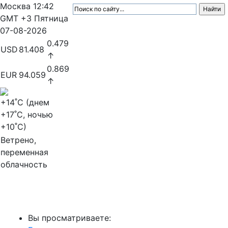
Москва
12:42
GMT +3
Пятница
07-08-2026
0.479
USD
81.408
↑
0.869
EUR
94.059
↑
+14
˚C (днем
+17
˚C, ночью
+10
˚C)
Ветрено,
переменная
облачность
МедиаПрофи
Вы просматриваете: