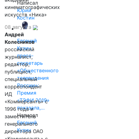
Написал
кинематографических
Юрий
искусств «Ника»
Костин
08 августа
Андрей
Евгений
Колесников
Кузин,
российский
пресс-
журналист,
секретарь
редактор,
«Общественного
публицист,
телевидения
специальный
России»:
корреспондент
Премия
ИД
«ТЭФИ 2019»
«Коммерсантъ» с
показала,…
1996 года и
Написал
заместитель
Евгений
генерального
Кузин
директора ОАО
«Коммерсантъ» с