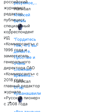
российский
разумное,…
журналист,
Написал
редактор,
Алексей
публицист,
Волин
специальный
корреспондент
ИД
"Гордитесь
«Коммерсантъ» с
тем, что вы
1996 года и
делаете.
заместитель
Простые и
генерального
очень
директора ОАО
сложные
«Коммерсантъ» с
времена…
2018 года,
Написал
главный редактор
Отар
журнала
Кушанашвили
«Русский пионер»
с 2008 года
«Все труднее