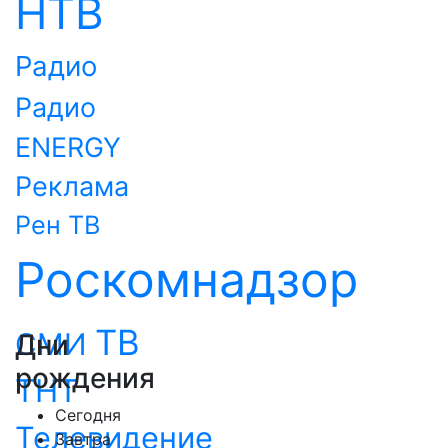
НТВ
Радио
Радио
ENERGY
Реклама
Рен ТВ
Роскомнадзор
ТВ
СМИ
Дни
рождения
ТНТ
Сегодня
Телевидение
Завтра