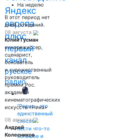
На неделю
Яндекс
В этот период нет
европа
дней рождений.
08 августа
плюс
Юлий Гусман
первый
кинорежиссер,
сценарист,
канал
основатель
и художественный
русское
руководитель
радио
премии Рос.
академии
кинематографических
"Радио - это
искусств «Ника»
единственный
08 августа
способ
Андрей
нести что-то
Колесников
большое и