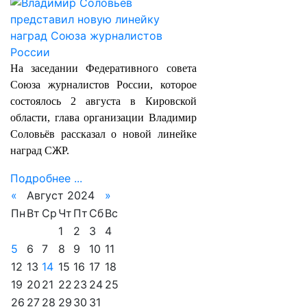
На заседании Федеративного совета
Союза журналистов России, которое
состоялось 2 августа в Кировской
области, глава организации Владимир
Соловьёв рассказал о новой линейке
наград СЖР.
Подробнее ...
«
Август 2024
»
Пн
Вт
Ср
Чт
Пт
Сб
Вс
1
2
3
4
5
6
7
8
9
10
11
12
13
14
15
16
17
18
19
20
21
22
23
24
25
26
27
28
29
30
31