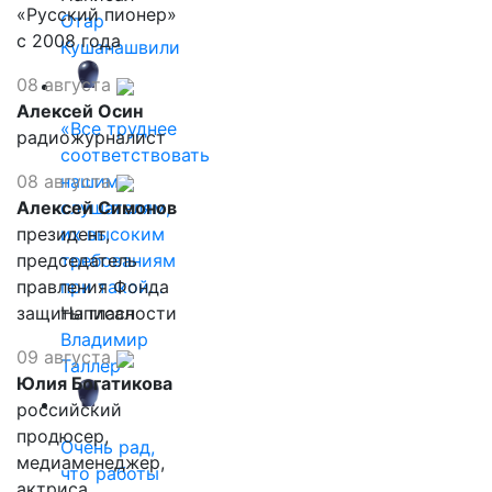
«Русский пионер»
Отар
с 2008 года
Кушанашвили
08 августа
Алексей Осин
«Все труднее
радиожурналист
соответствовать
08 августа
нашим
Алексей Симонов
слушателям,
президент,
их высоким
председатель
требованиям
правления Фонда
при такой…
защиты гласности
Написал
Владимир
09 августа
Таллер
Юлия Богатикова
российский
продюсер,
Очень рад,
медиаменеджер,
что работы
актриса