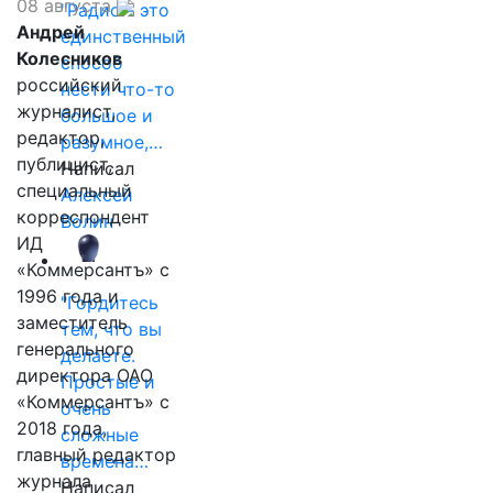
08 августа
"Радио - это
Андрей
единственный
Колесников
способ
российский
нести что-то
журналист,
большое и
редактор,
разумное,…
публицист,
Написал
специальный
Алексей
корреспондент
Волин
ИД
«Коммерсантъ» с
1996 года и
"Гордитесь
заместитель
тем, что вы
генерального
делаете.
директора ОАО
Простые и
«Коммерсантъ» с
очень
2018 года,
сложные
главный редактор
времена…
журнала
Написал