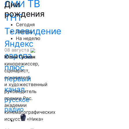
ТВ
СМИ
Дни
рождения
ТНТ
Сегодня
Телевидение
Завтра
На неделю
Яндекс
08 августа
европа
Юлий Гусман
кинорежиссер,
плюс
сценарист,
первый
основатель
и художественный
канал
руководитель
премии Рос.
русское
академии
радио
кинематографических
искусств «Ника»