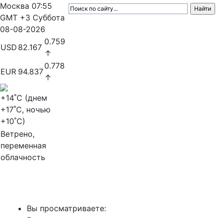
Москва
07:55
GMT +3
Суббота
08-08-2026
0.759
USD
82.167
↑
0.778
EUR
94.837
↑
+14
˚C (днем
+17
˚C, ночью
+10
˚C)
Ветрено,
переменная
облачность
МедиаПрофи
Вы просматриваете: