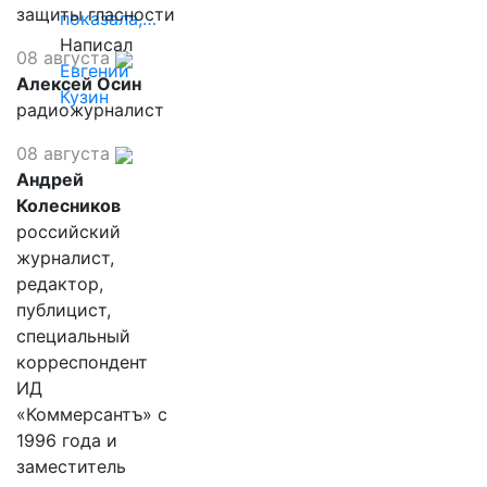
защиты гласности
показала,…
Написал
08 августа
Евгений
Алексей Осин
Кузин
радиожурналист
08 августа
Андрей
Колесников
российский
журналист,
редактор,
публицист,
специальный
корреспондент
ИД
«Коммерсантъ» с
1996 года и
заместитель