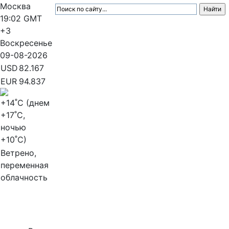
Москва
19:02
GMT
+3
Воскресенье
09-08-2026
USD
82.167
EUR
94.837
+14
˚C (днем
+17
˚C,
ночью
+10
˚C)
Ветрено,
переменная
облачность
МедиаПрофи