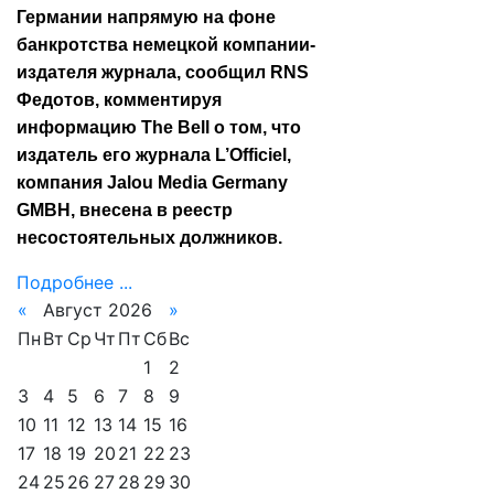
Германии напрямую на фоне
банкротства немецкой компании-
издателя журнала, сообщил RNS
Федотов, комментируя
информацию The Bell о том, что
издатель его журнала L’Officiel,
компания Jalou Media Germany
GMBH, внесена в реестр
несостоятельных должников.
Подробнее ...
«
Август 2026
»
Пн
Вт
Ср
Чт
Пт
Сб
Вс
1
2
3
4
5
6
7
8
9
10
11
12
13
14
15
16
17
18
19
20
21
22
23
24
25
26
27
28
29
30