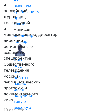
и
высоким
российский
требованиям
журналист,
при
телеведущий
такой…
и
Написал
медиаменеджер, директор
Владимир
дирекции
Таллер
регионального
вещания и
спецпроектов
Очень
Общественного
рад,
телевидения
что
России
работы
публицистических
наших
программ и
ребят
документального
получили
кино
такую
высокую
10 августа