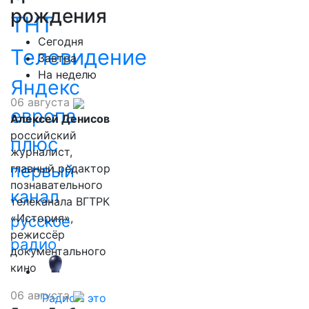
рождения
ТНТ
Сегодня
Телевидение
Завтра
На неделю
Яндекс
06 августа
европа
Алексей Денисов
российский
плюс
журналист,
первый
главный редактор
познавательного
канал
телеканала ВГТРК
«История»,
русское
режиссёр
радио
документального
кино
06 августа
"Радио - это