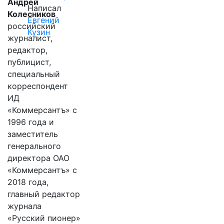
Андрей
Написал
Колесников
Евгений
российский
Кузин
журналист,
редактор,
публицист,
специальный
корреспондент
ИД
«Коммерсантъ» с
1996 года и
заместитель
генерального
директора ОАО
«Коммерсантъ» с
2018 года,
главный редактор
журнала
«Русский пионер»