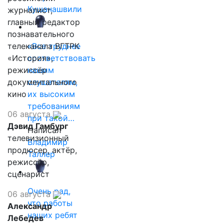
Кушанашвили
журналист,
главный редактор
познавательного
телеканала ВГТРК
«Все труднее
«История»,
соответствовать
режиссёр
нашим
документального
слушателям,
кино
их высоким
требованиям
06 августа
при такой…
Дэвид Гамбург
Написал
телевизионный
Владимир
продюсер, актёр,
Таллер
режиссёр,
сценарист
Очень рад,
06 августа
что работы
Александр
наших ребят
Лебедев