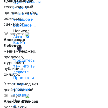
Дэвид Гамбург
единственный
телевизионный
способ
продюсер, актёр,
нести что-то
режиссёр,
большое и
сценарист
разумное,…
Написал
06 августа
Алексей
Александр
Волин
Лебедев
медиаменеджер,
продюсер,
"Гордитесь
журналист,
тем, что вы
публицист,
делаете.
философ
Простые и
очень
В этот период нет
сложные
дней рождений.
времена…
06 августа
Написал
Алексей Денисов
Отар
российский