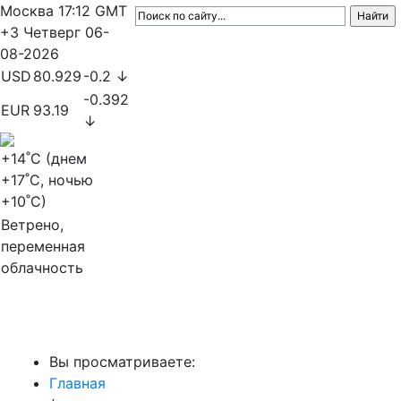
Москва
17:12
GMT
+3
Четверг
06-
08-2026
USD
80.929
-0.2 ↓
-0.392
EUR
93.19
↓
+14
˚C (днем
+17
˚C, ночью
+10
˚C)
Ветрено,
переменная
облачность
МедиаПрофи
Вы просматриваете:
Главная