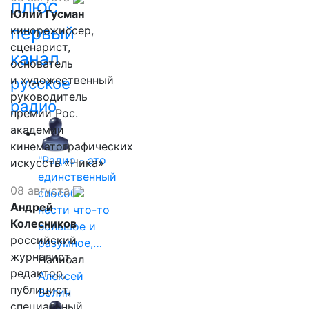
плюс
Юлий Гусман
первый
кинорежиссер,
сценарист,
канал
основатель
и художественный
русское
руководитель
радио
премии Рос.
академии
кинематографических
"Радио - это
искусств «Ника»
единственный
08 августа
способ
Андрей
нести что-то
Колесников
большое и
российский
разумное,…
журналист,
Написал
редактор,
Алексей
публицист,
Волин
специальный