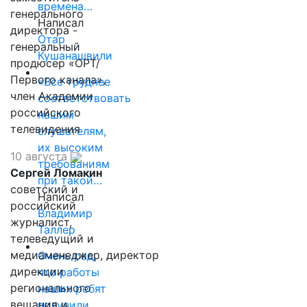
времена…
генерального
Написал
директора -
Отар
генеральный
Кушанашвили
продюсер «ОРТ/
Первого канала»,
«Все труднее
член Академии
соответствовать
российского
нашим
телевидения
слушателям,
их высоким
10 августа
требованиям
Сергей Ломакин
при такой…
советский и
Написал
российский
Владимир
журналист,
Таллер
телеведущий и
медиаменеджер, директор
Очень рад,
дирекции
что работы
регионального
наших ребят
вещания и
получили