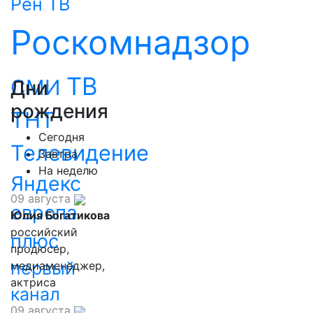
Рен ТВ
Роскомнадзор
ТВ
СМИ
Дни
рождения
ТНТ
Сегодня
Телевидение
Завтра
На неделю
Яндекс
09 августа
европа
Юлия Богатикова
российский
плюс
продюсер,
первый
медиаменеджер,
актриса
канал
09 августа