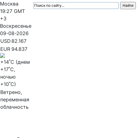
Москва
19:27
GMT
+3
Воскресенье
09-08-2026
USD
82.167
EUR
94.837
+14
˚C (днем
+17
˚C,
ночью
+10
˚C)
Ветрено,
переменная
облачность
МедиаПрофи