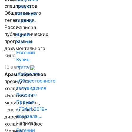
спецпроектов
такую
Общественного
высокую
телевидения
оценку…
России
Написал
публицистических
Юрий
программ и
Костин
документального
Евгений
кино
Кузин,
пресс-
10 августа
секретарь
Арам Габрелянов
«Общественного
президент
телевидения
холдинга
России»:
«Балтийская
Премия
медиа группа»,
«ТЭФИ 2019»
генеральный
показала,…
директор
Написал
холдинга «Ньюс
Евгений
Медиа»