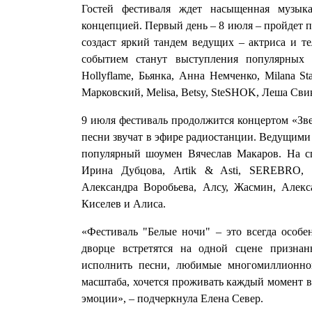
Гостей фестиваля ждет насыщенная музык
концепцией. Первый день – 8 июля – пройдет 
создаст яркий тандем ведущих – актриса и 
событием станут выступления популярных 
Hollyflame, Бьянка, Анна Немченко, Milana St
Марковский, Melisa, Betsy, SteSHOK, Леша Сви
9 июля фестиваль продолжится концертом «Зве
песни звучат в эфире радиостанции. Ведущими 
популярный шоумен Вячеслав Макаров. На 
Ирина Дубцова, Artik & Asti, SEREBRO, В
Александра Воробьева, Алсу, Жасмин, Алек
Киселев и Алиса.
«Фестиваль "Белые ночи" – это всегда особе
дворце встретятся на одной сцене призна
исполнить песни, любимые многомиллионной
масштаба, хочется проживать каждый момент вм
эмоции», – подчеркнула Елена Север.