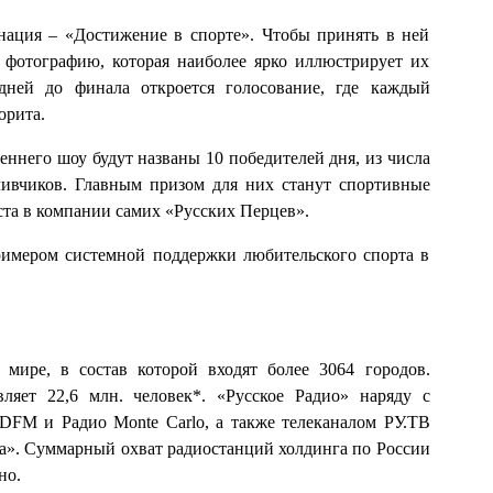
нация – «Достижение в спорте». Чтобы принять в ней
т фотографию, которая наиболее ярко иллюстрирует их
дней до финала откроется голосование, где каждый
орита.
еннего шоу будут названы 10 победителей дня, из числа
ливчиков. Главным призом для них станут спортивные
ста в компании самих «Русских Перцев».
примером системной поддержки любительского спорта в
 мире, в состав которой входят более 3064 городов.
ляет 22,6 млн. человек*. «Русское Радио» наряду с
M и Радио Monte Carlo, а также телеканалом РУ.ТВ
па». Суммарный охват радиостанций холдинга по России
но.