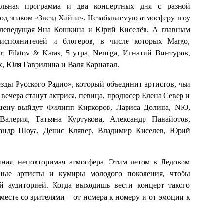
альная программа и два концертных дня с разной
под знаком «Звезд Хайпа». Незабываемую атмосферу шоу
телеведущая Яна Кошкина и Юрий Киселёв. А главным
исполнителей и блогеров, в числе которых Margo,
ar, Filatov & Karas, 5 утра, Nemiga, Игнатий Винтуров,
к, Юля Гаврилина и Валя Карнавал.
зды Русского Радио», который объединит артистов, чьи
вечера станут актриса, певица, продюсер Елена Север и
сцену выйдут Филипп Киркоров, Лариса Долина, NЮ,
алерия, Татьяна Куртукова, Александр Панайотов,
сандр Шоуа, Денис Клявер, Владимир Киселев, Юрий
нная, неповторимая атмосфера. Этим летом в Ледовом
нные артисты и кумиры молодого поколения, чтобы
 аудиторией. Когда выходишь вести концерт такого
есте со зрителями – от номера к номеру и от эмоции к