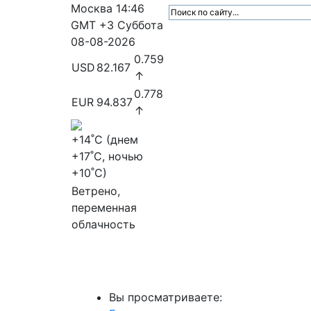
Москва
14:46
GMT +3
Суббота
08-08-2026
0.759
USD
82.167
↑
0.778
EUR
94.837
↑
+14
˚C (днем
+17
˚C, ночью
+10
˚C)
Ветрено,
переменная
облачность
МедиаПрофи
Главное
Медиарыно
Вы просматриваете: