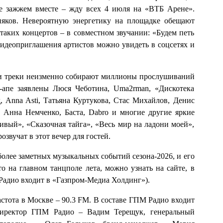
е зажжем вместе – жду всех 4 июля на «ВТБ Арене».
няков. Невероятную энергетику на площадке обещают
я таких концертов – в совместном звучании: «Будем петь
 Видеоприглашения артистов можно увидеть в соцсетях и
ьи треки неизменно собирают миллионы прослушиваний
-апе заявлены Люся Чеботина, Uma2rman, «Дискотека
, Anna Asti, Татьяна Куртукова, Стас Михайлов, Денис
 Анна Немченко, Баста, Dabro и многие другие яркие
ливый», «Сказочная тайга», «Весь мир на ладони моей»,
звучат в этот вечер для гостей.
олее заметных музыкальных событий сезона-2026, и его
то на главном танцполе лета, можно узнать на сайте, в
 Радио входит в «Газпром-Медиа Холдинг»).
астота в Москве – 90.3 FM. В составе ГПМ Радио входит
директор ГПМ Радио – Вадим Терещук, генеральный