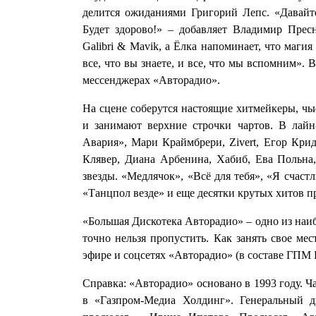
делится ожиданиями Григорий Лепс. «Давайт
Будет здорово!» – добавляет Владимир Прес
Galibri & Mavik, а Ёлка напоминает, что маги
все, что вы знаете, и все, что мы вспомним».
мессенджерах «Авторадио».
На сцене соберутся настоящие хитмейкеры, ч
и занимают верхние строчки чартов. В лайн
Авария», Мари Краймбрери, Zivert, Егор Крид
Клявер, Диана Арбенина, Хабиб, Ева Польна,
звезды. «Медлячок», «Всё для тебя», «Я счаст
«Танцпол везде» и еще десятки крутых хитов про
«Большая Дискотека Авторадио» – одно из наиб
точно нельзя пропустить. Как занять свое мес
эфире и соцсетях «Авторадио» (в составе ГПМ
Справка: «Авторадио» основано в 1993 году. Ч
в «Газпром-Медиа Холдинг». Генеральный 