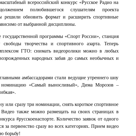
 масштабный всероссийский конкурс «Русское Радио на
должением полюбившегося слушателям проекта
ры решили обновить формат и расширить спортивные
зависимо от выбранной дисциплины.
е государственной программы «Спорт России», станция
у свободы творчества и спортивного азарта. Теперь
комплексом ГТО: снимать видеоролики можно в любых
 возрожденных народных забав до самых необычных и
 главными амбассадорами стали ведущие утреннего шоу
л номинацию «Самый выносливый», Дима Морозов –
ибкая».
ну или сразу три номинации, снять короткое спортивное
. Видео также можно размещать на своих страницах в
курса #русскоенаспорте. Количество заявок от одного
ся за первенство сразу во всех категориях. Прием видео
ую борьбу!