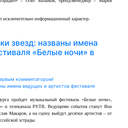
торадио» – Олег Балыков, бренд-менеджер – Мария
ит исключительно информационный характер.
ки звезд: названы имена
стиваля «Белые ночи» в
первым комментатором!
урга пройдет музыкальный фестиваль «Белые ночи»,
о» и телеканала РУ.ТВ. Ведущими события станут Яна
ав Макаров, а на сцену выйдут десятки артистов – от
ссийской эстрады.