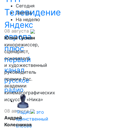
Сегодня
Телевидение
Завтра
На неделю
Яндекс
08 августа
европа
Юлий Гусман
кинорежиссер,
плюс
сценарист,
первый
основатель
и художественный
канал
руководитель
премии Рос.
русское
академии
радио
кинематографических
искусств «Ника»
08 августа
"Радио - это
Андрей
единственный
Колесников
способ