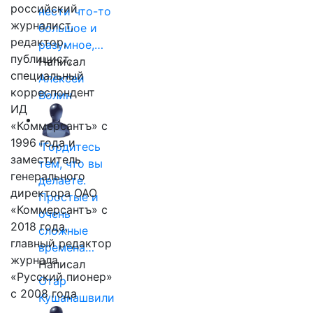
российский
нести что-то
журналист,
большое и
редактор,
разумное,…
публицист,
Написал
специальный
Алексей
корреспондент
Волин
ИД
«Коммерсантъ» с
1996 года и
"Гордитесь
заместитель
тем, что вы
генерального
делаете.
директора ОАО
Простые и
«Коммерсантъ» с
очень
2018 года,
сложные
главный редактор
времена…
журнала
Написал
«Русский пионер»
Отар
с 2008 года
Кушанашвили