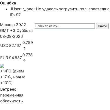
Ошибка
JUser: :_load: Не удалось загрузить пользователя с
ID: 97
Москва
20:12
GMT +3
Суббота
08-08-2026
0.759
USD
82.167
↑
0.778
EUR
94.837
↑
+14
˚C (днем
+17
˚C, ночью
+10
˚C)
Ветрено,
переменная
облачность