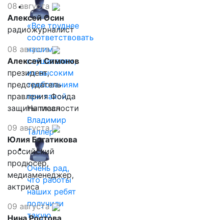
08 августа
Алексей Осин
«Все труднее
радиожурналист
соответствовать
08 августа
нашим
Алексей Симонов
слушателям,
президент,
их высоким
председатель
требованиям
правления Фонда
при такой…
защиты гласности
Написал
Владимир
09 августа
Таллер
Юлия Богатикова
российский
продюсер,
Очень рад,
медиаменеджер,
что работы
актриса
наших ребят
получили
09 августа
такую
Нина Ростова