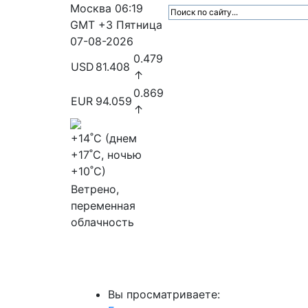
Москва
06:19
GMT +3
Пятница
07-08-2026
0.479
USD
81.408
↑
0.869
EUR
94.059
↑
+14
˚C (днем
+17
˚C, ночью
+10
˚C)
Ветрено,
переменная
облачность
МедиаПрофи
Главное
Медиарыно
Вы просматриваете: