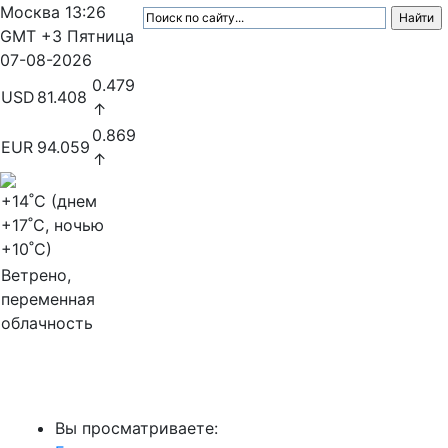
Москва
13:26
GMT +3
Пятница
07-08-2026
0.479
USD
81.408
↑
0.869
EUR
94.059
↑
+14
˚C (днем
+17
˚C, ночью
+10
˚C)
Ветрено,
переменная
облачность
МедиаПрофи
Вы просматриваете: