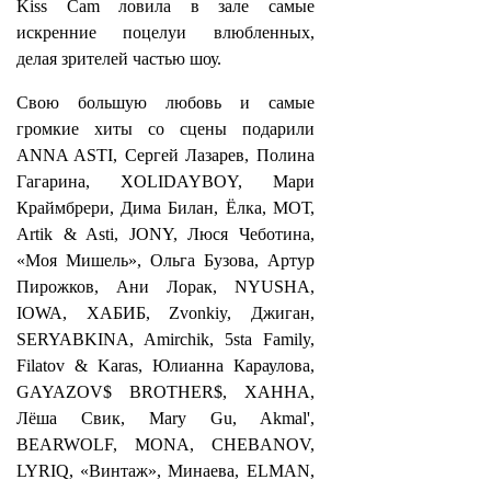
Kiss Cam ловила в зале самые
искренние поцелуи влюбленных,
делая зрителей частью шоу.
Свою большую любовь и самые
громкие хиты со сцены подарили
ANNA ASTI, Сергей Лазарев, Полина
Гагарина, XOLIDAYBOY, Мари
Краймбрери, Дима Билан, Ёлка, МОТ,
Artik & Asti, JONY, Люся Чеботина,
«Моя Мишель», Ольга Бузова, Артур
Пирожков, Ани Лорак, NYUSHA,
IOWA, ХАБИБ, Zvonkiy, Джиган,
SERYABKINA, Amirchik, 5sta Family,
Filatov & Karas, Юлианна Караулова,
GAYAZOV$ BROTHER$, ХАННА,
Лёша Свик, Mary Gu, Akmal',
BEARWOLF, MONA, CHEBANOV,
LYRIQ, «Винтаж», Минаева, ELMAN,