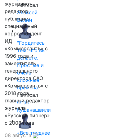
журналист,
Написал
редактор,
Алексей
публицист,
Волин
специальный
корреспондент
ИД
"Гордитесь
«Коммерсантъ» с
тем, что вы
1996 года и
делаете.
заместитель
Простые и
генерального
очень
директора ОАО
сложные
«Коммерсантъ» с
времена…
2018 года,
Написал
главный редактор
Отар
журнала
Кушанашвили
«Русский пионер»
с 2008 года
«Все труднее
08 августа