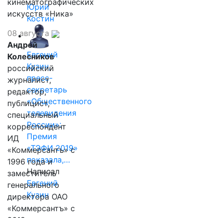
кинематографических
Юрий
искусств «Ника»
Костин
08 августа
Андрей
Евгений
Колесников
Кузин,
российский
пресс-
журналист,
секретарь
редактор,
«Общественного
публицист,
телевидения
специальный
России»:
корреспондент
Премия
ИД
«ТЭФИ 2019»
«Коммерсантъ» с
показала,…
1996 года и
Написал
заместитель
Евгений
генерального
Кузин
директора ОАО
«Коммерсантъ» с