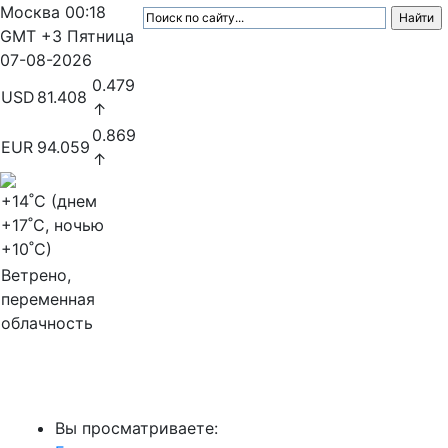
Москва
00:18
GMT +3
Пятница
07-08-2026
0.479
USD
81.408
↑
0.869
EUR
94.059
↑
+14
˚C (днем
+17
˚C, ночью
+10
˚C)
Ветрено,
переменная
облачность
МедиаПрофи
Вы просматриваете: