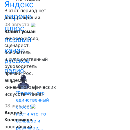
Яндекс
В этот период нет
европа
дней рождений.
08 августа
плюс
Юлий Гусман
первый
кинорежиссер,
сценарист,
канал
основатель
и художественный
русское
руководитель
радио
премии Рос.
академии
кинематографических
"Радио - это
искусств «Ника»
единственный
08 августа
способ
Андрей
нести что-то
Колесников
большое и
российский
разумное,…