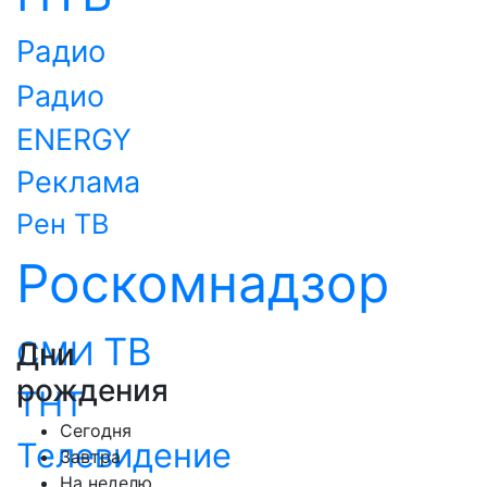
Радио
Радио
ENERGY
Реклама
Рен ТВ
Роскомнадзор
ТВ
СМИ
Дни
рождения
ТНТ
Сегодня
Телевидение
Завтра
На неделю