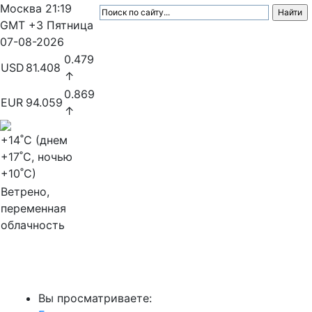
Москва
21:19
GMT +3
Пятница
07-08-2026
0.479
USD
81.408
↑
0.869
EUR
94.059
↑
+14
˚C (днем
+17
˚C, ночью
+10
˚C)
Ветрено,
переменная
облачность
МедиаПрофи
Вы просматриваете: