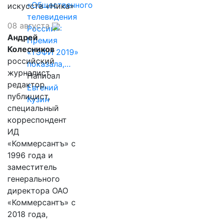
«Общественного
искусств «Ника»
телевидения
08 августа
России»:
Андрей
Премия
Колесников
«ТЭФИ 2019»
российский
показала,…
журналист,
Написал
редактор,
Евгений
публицист,
Кузин
специальный
корреспондент
ИД
«Коммерсантъ» с
1996 года и
заместитель
генерального
директора ОАО
«Коммерсантъ» с
2018 года,