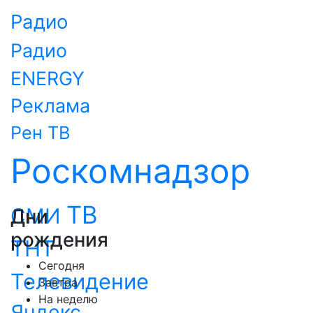
Радио
Радио
ENERGY
Реклама
Рен ТВ
Роскомнадзор
ТВ
СМИ
Дни
рождения
ТНТ
Сегодня
Телевидение
Завтра
На неделю
Яндекс