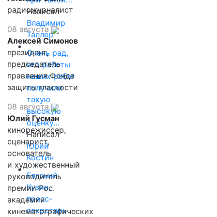
радиожурналист
Написал
Владимир
08 августа
Таллер
Алексей Симонов
президент,
Очень рад,
председатель
что работы
правления Фонда
наших ребят
защиты гласности
получили
такую
08 августа
высокую
Юлий Гусман
оценку…
кинорежиссер,
Написал
сценарист,
Юрий
основатель
Костин
и художественный
Евгений
руководитель
Кузин,
премии Рос.
пресс-
академии
секретарь
кинематографических