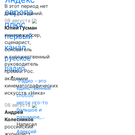
В этот период нет
европа
дней рождений.
08 августа
плюс
Юлий Гусман
первый
кинорежиссер,
сценарист,
канал
основатель
и художественный
русское
руководитель
радио
премии Рос.
академии
"Радио - это
кинематографических
единственный
искусств «Ника»
способ
нести что-то
08 августа
большое и
Андрей
разумное,…
Колесников
Написал
российский
Алексей
журналист,