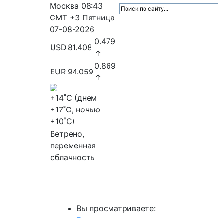
Москва
08:43
GMT +3
Пятница
07-08-2026
0.479
USD
81.408
↑
0.869
EUR
94.059
↑
+14
˚C (днем
+17
˚C, ночью
+10
˚C)
Ветрено,
переменная
облачность
МедиаПрофи
Главное
Медиарыно
Вы просматриваете: