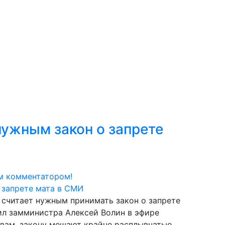
ужным закон о запрете
м комментатором!
 считает нужным принимать закон о запрете
ил замминистра Алексей Волин в эфире
овам, закону мешают крайне расплывчатые